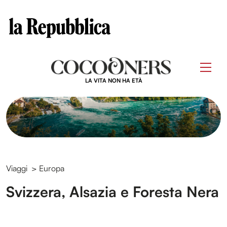
Clos
Questo sito contribuisce alla audience di
Skip
to
Men
content
LA VITA NON HA ETÀ
Viaggi
>
Europa
Svizzera, Alsazia e Foresta Nera