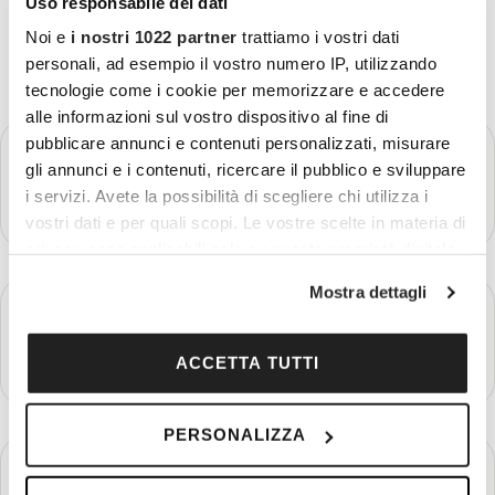
Uso responsabile dei dati
Noi e
i nostri 1022 partner
trattiamo i vostri dati
personali, ad esempio il vostro numero IP, utilizzando
tecnologie come i cookie per memorizzare e accedere
alle informazioni sul vostro dispositivo al fine di
pubblicare annunci e contenuti personalizzati, misurare
GIORNO 1
Partenza - Lucerna - Basilea
gli annunci e i contenuti, ricercare il pubblico e sviluppare
i servizi. Avete la possibilità di scegliere chi utilizza i
Più dettagli
vostri dati e per quali scopi. Le vostre scelte in materia di
privacy sono applicabili solo su questa proprietà digitale
in cui avete effettuato le vostre scelte. È possibile
Mostra dettagli
modificare o revocare il proprio consenso in qualsiasi
GIORNO 2
Basilea - Friburgo
momento dalla Dichiarazione sui cookie o facendo clic
sull'icona di attivazione della privacy.
ACCETTA TUTTI
Più dettagli
Con il tuo consenso, vorremmo anche:
PERSONALIZZA
raccogliere informazioni sulla tua posizione
GIORNO 3
geografica, con un'approssimazione di qualche
Strasburgo - Colmar
metro,