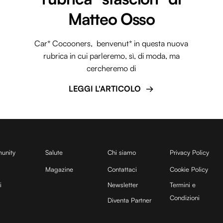
Matteo Osso
Car* Cocooners, benvenut* in questa nuova
rubrica in cui parleremo, sì, di moda, ma
cercheremo di
LEGGI L'ARTICOLO
unity
Salute
Chi siamo
Privacy Policy
Magazine
Contattaci
Cookie Policy
i
Newsletter
Termini e
Condizioni
Diventa Partner