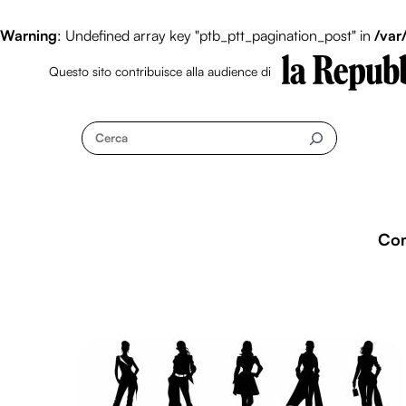
Warning
: Undefined array key "ptb_ptt_pagination_post" in
/var
Questo sito contribuisce alla audience di
Skip
to
Cerca
content
Co