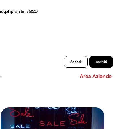
ic.php
on line
820
Accedi
Iscriviti
e
Area Aziende