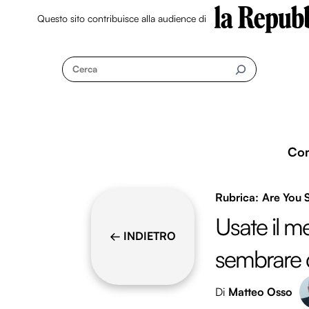
Questo sito contribuisce alla audience di
Skip
to
Cerca
content
Co
Are You
Usate il m
← INDIETRO
sembrare d
Di
Matteo Osso