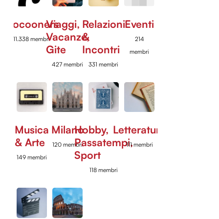
Cocooners
Viaggi,
Relazioni
Eventi
Vacanze,
&
11.338 membri
214
Gite
Incontri
membri
427 membri
331 membri
Musica
Milano
Hobby,
Letteratura
& Arte
Passatempi,
120 membri
111 membri
Sport
149 membri
118 membri