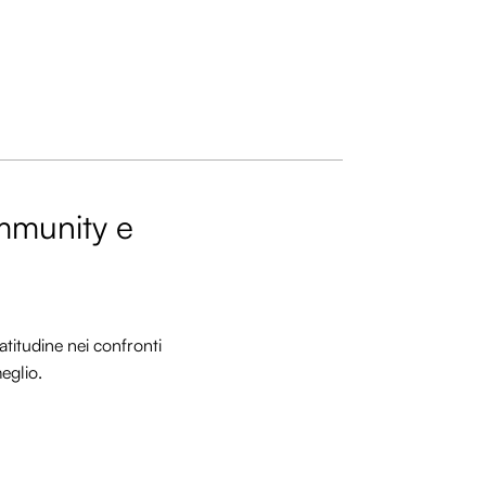
ommunity e
titudine nei confronti
meglio.