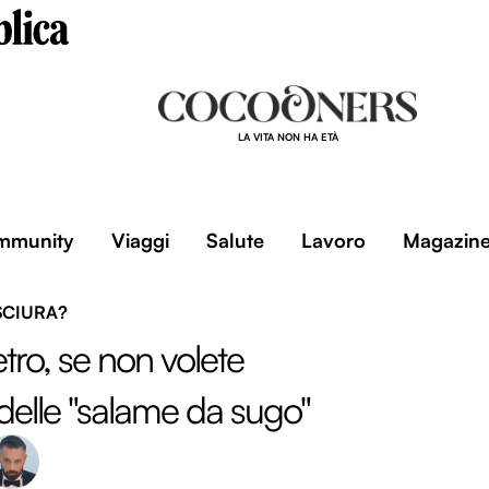
LA VITA NON HA ETÀ
mmunity
Viaggi
Salute
Lavoro
Magazin
 SCIURA?
etro, se non volete
elle "salame da sugo"