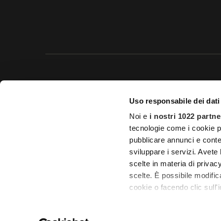
Questo 
Uso responsabile dei dati
© 20
Noi e
i nostri 1022 partne
Impostazioni d
tecnologie come i cookie p
pubblicare annunci e conten
Licenza Agenzia di viaggio e
sviluppare i servizi. Avete l
scelte in materia di privacy
scelte. È possibile modifi
cookie o facendo clic sull'i
Con il tuo consenso, vor