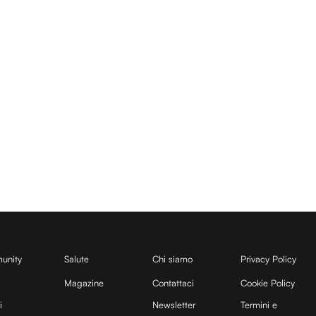
unity
Salute
Chi siamo
Privacy Policy
Magazine
Contattaci
Cookie Policy
i
Newsletter
Termini e