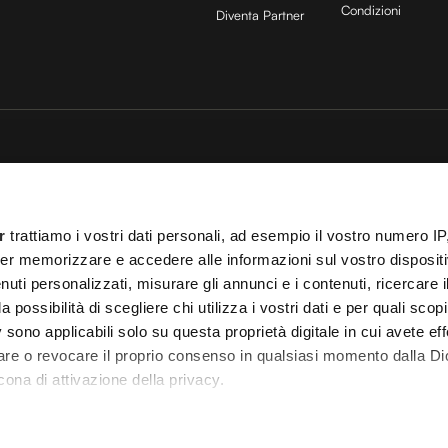
Condizioni
Diventa Partner
sito è protetto da reCAPTCHA e si applicano la
Privacy Policy
e
Termini di servizio
di
25 COCOON Srl | Via A. Calabiana 6, 20139 Milano | P.IVA 11299540960 | REA 25
r
trattiamo i vostri dati personali, ad esempio il vostro numero IP
ei
Cookies
–
Termini e Condizioni
– Le immagini stock sono parzialmente fornite da
er memorizzare e accedere alle informazioni sul vostro dispositiv
uti personalizzati, misurare gli annunci e i contenuti, ricercare i
 T.O. 148078 del 13/03/2024|
info@cocooners.com
| RC Unipol 198891541 | Iscrizione
a possibilità di scegliere chi utilizza i vostri dati e per quali scop
 sono applicabili solo su questa proprietà digitale in cui avete eff
care o revocare il proprio consenso in qualsiasi momento dalla Di
cona di attivazione della privacy.
remmo anche: