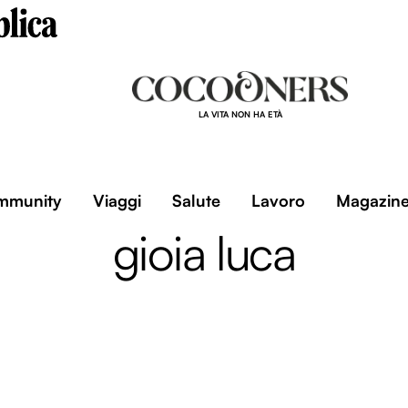
LA VITA NON HA ETÀ
mmunity
Viaggi
Salute
Lavoro
Magazin
gioia luca