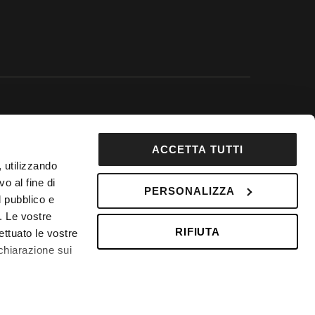
 Google.
ACCETTA TUTTI
92853
, utilizzando
DepositPhotos
o al fine di
PERSONALIZZA
l pubblico e
 Fondo Vacanze Felici n. 2737
i. Le vostre
RIFIUTA
ettuato le vostre
chiarazione sui