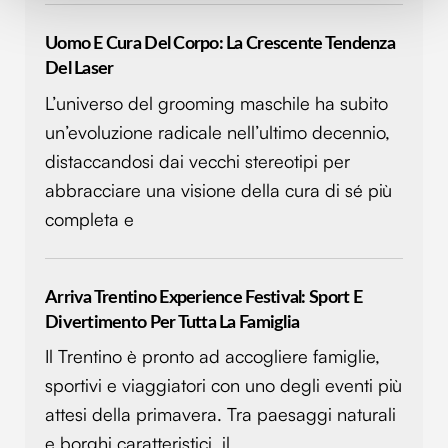
Approfondisci come vengono elaborati i tuoi dati personali
e imposta le tue preferenze nella
sezione dettagli
. Puoi
Uomo E Cura Del Corpo: La Crescente Tendenza
modificare o ritirare il tuo consenso in qualsiasi momento
Del Laser
dalla Dichiarazione sui cookie.
L’universo del grooming maschile ha subito
un’evoluzione radicale nell’ultimo decennio,
Utilizziamo i cookie per personalizzare contenuti ed
distaccandosi dai vecchi stereotipi per
annunci, per fornire funzionalità dei social media e per
analizzare il nostro traffico. Condividiamo inoltre
abbracciare una visione della cura di sé più
informazioni sul modo in cui utilizzi il nostro sito con i
completa e
nostri partner che si occupano di analisi dei dati web,
pubblicità e social media, i quali potrebbero combinarle
con altre informazioni che hai fornito loro o che hanno
Arriva Trentino Experience Festival: Sport E
raccolto dal tuo utilizzo dei loro servizi.
Divertimento Per Tutta La Famiglia
Il Trentino è pronto ad accogliere famiglie,
sportivi e viaggiatori con uno degli eventi più
attesi della primavera. Tra paesaggi naturali
e borghi caratteristici, il