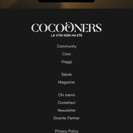
l
L
U
o
n
a
m
d
u
e
t
a
d
e
:
1
0
0
.
LA VITA NON HA ETÀ
0
y
0
%
Community
Corsi
V
Viaggi
Salute
Magazine
i
Chi siamo
Contattaci
d
Newsletter
Diventa Partner
e
Privacy Policy