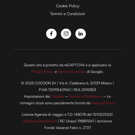
Cookie Policy
Termini e Condizioni
o
Questo sito è protetto da reCAPTCHA e si applicano la
Privacy Policy
e
Termini di servizio
di Google.
© 2025 COCOON Srl | Via A. Calabiana 6, 20139 Milano |
P.IVA 11299540960 | REA 2592853
Impostazioni dei
Cookies
–
Termini e Condizioni
– Le
immagini stock sono parzialmente fornite da
DepositPhotos
Licenza Agenzia di viaggio e T.O. 148078 del 13/03/2024|
info@cocooners.com
| RC Unipol 198891541 | Iscrizione
Fondo Vacanze Felici n. 2737