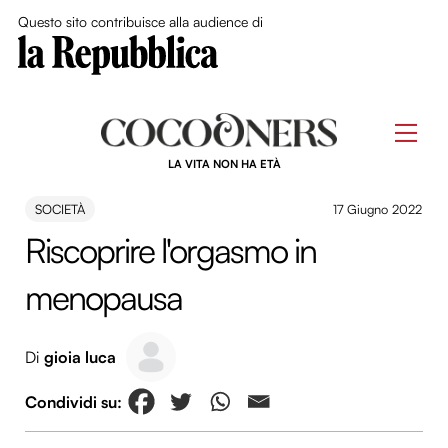
Close Me
Questo sito contribuisce alla audience di
Skip
to
Men
content
LA VITA NON HA ETÀ
SOCIETÀ
17 Giugno 2022
Riscoprire l'orgasmo in
menopausa
Di
gioia luca