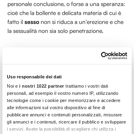
personale conclusione, o forse a una speranza:
cioè che la bollente e delicata materia di cui è
fatto il
sesso
non si riduca a un’erezione e che
la sessualità non sia solo penetrazione.
Uso responsabile dei dati
Daniele Cini,
Se son rose
sfioriranno
, Giunti
Noi e
i nostri 1022 partner
trattiamo i vostri dati
personali, ad esempio il vostro numero IP, utilizzando
È uscito da poco, nella collana
Il terzo tempo
,
tecnologie come i cookie per memorizzare e accedere
alle informazioni sul vostro dispositivo al fine di
curata da Lidia Ravera, che l’editore Giunti ha
pubblicare annunci e contenuti personalizzati, misurare
dedicato alla letteratura rosa per gli over 60,
gli annunci e i contenuti, ricercare il pubblico e sviluppare
questo romanzo tenero e delicato che, come
i servizi. Avete la possibilità di scegliere chi utilizza i