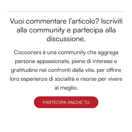
Utilizziamo i cookie per personalizzare contenuti ed
annunci, per fornire funzionalità dei social media e per
Vuoi commentare l’articolo? Iscriviti
analizzare il nostro traffico. Condividiamo inoltre
alla community e partecipa alla
informazioni sul modo in cui utilizzi il nostro sito con i
nostri partner che si occupano di analisi dei dati web,
discussione.
pubblicità e social media, i quali potrebbero combinarle
con altre informazioni che hai fornito loro o che hanno
Cocooners è una community che aggrega
raccolto dal tuo utilizzo dei loro servizi.
persone appassionate, piene di interessi e
gratitudine nei confronti della vita, per offrire
loro esperienze di socialità e risorse per vivere
al meglio.
PARTECIPA ANCHE TU