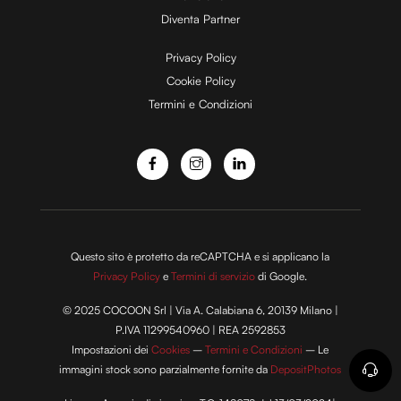
Diventa Partner
e
Privacy Policy
Cookie Policy
Termini e Condizioni
o
Questo sito è protetto da reCAPTCHA e si applicano la
Privacy Policy
e
Termini di servizio
di Google.
© 2025 COCOON Srl | Via A. Calabiana 6, 20139 Milano |
P.IVA 11299540960 | REA 2592853
Impostazioni dei
Cookies
–
Termini e Condizioni
– Le
immagini stock sono parzialmente fornite da
DepositPhotos