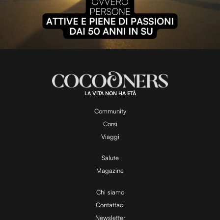
P
l
L
U
o
n
a
m
d
u
e
t
a
d
e
:
1
0
0
.
LA VITA NON HA ETÀ
0
y
0
%
Community
Corsi
V
Viaggi
Salute
Magazine
i
Chi siamo
Contattaci
d
Newsletter