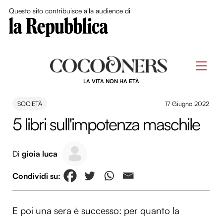
Close Me
Questo sito contribuisce alla audience di
Skip
to
Men
content
LA VITA NON HA ETÀ
SOCIETÀ
17 Giugno 2022
5 libri sull'impotenza maschile
Di
gioia luca
E poi una sera è successo: per quanto la