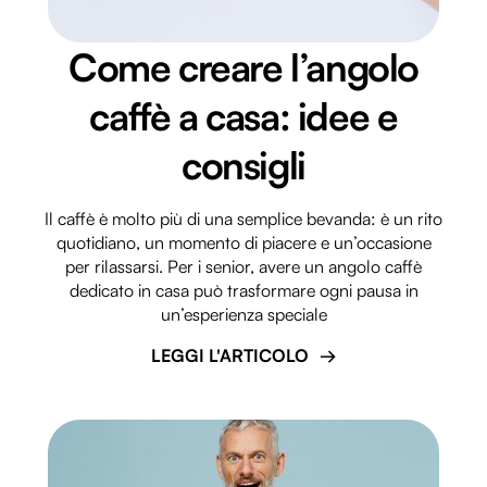
nostri partner che si occupano di analisi dei dati web,
pubblicità e social media, i quali potrebbero combinarle
Come creare l’angolo
con altre informazioni che hai fornito loro o che hanno
caffè a casa: idee e
raccolto dal tuo utilizzo dei loro servizi.
consigli
Il caffè è molto più di una semplice bevanda: è un rito
quotidiano, un momento di piacere e un’occasione
per rilassarsi. Per i senior, avere un angolo caffè
dedicato in casa può trasformare ogni pausa in
un’esperienza speciale
LEGGI L'ARTICOLO