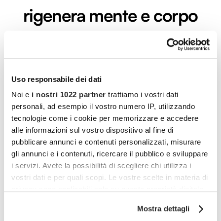
rigenera mente e corpo
a Montegrotto Terme
Immersa nel verde dei Colli Euganei, Montegrotto
Terme è da secoli sinonimo di benessere e
Uso responsabile dei dati
LEGGI L'ARTICOLO
Noi e
i nostri 1022 partner
trattiamo i vostri dati
personali, ad esempio il vostro numero IP, utilizzando
tecnologie come i cookie per memorizzare e accedere
alle informazioni sul vostro dispositivo al fine di
pubblicare annunci e contenuti personalizzati, misurare
gli annunci e i contenuti, ricercare il pubblico e sviluppare
i servizi. Avete la possibilità di scegliere chi utilizza i
vostri dati e per quali scopi. Le vostre scelte in materia di
privacy sono applicabili solo su questa proprietà digitale
in cui avete effettuato le vostre scelte. È possibile
Mostra dettagli
modificare o revocare il proprio consenso in qualsiasi