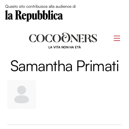
Close Me
Questo sito contribuisce alla audience di
Skip
to
Men
content
LA VITA NON HA ETÀ
Samantha Primati