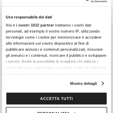
Uso responsabile dei dati
Noi e
i nostri 1022 partner
trattiamo i vostri dati
personali, ad esempio il vostro numero IP, utilizzando
tecnologie come i cookie per memorizzare e accedere
alle informazioni sul vostro dispositivo al fine di
pubblicare annunci e contenuti personalizzati, misurare
gli annunci e i contenuti, ricercare il pubblico e sviluppare
i servizi. Avete la possibilità di scegliere chi utilizza i
vostri dati e per quali scopi. Le vostre scelte in materia di
privacy sono applicabili solo su questa proprietà digitale
in cui avete effettuato le vostre scelte. È possibile
Mostra dettagli
modificare o revocare il proprio consenso in qualsiasi
momento dalla Dichiarazione sui cookie o facendo clic
sull'icona di attivazione della privacy.
ACCETTA TUTTI
Con il tuo consenso, vorremmo anche: