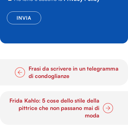
Frasi da scrivere in un telegramma
di condoglianze
Frida Kahlo: 5 cose dello stile della
pittrice che non passano mai di
moda