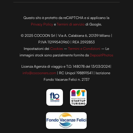
Questo sito è protetto da reCAPTCHA e si applicano la
Privacy Policy
e
Termini di servizio
di Google.
© 2025 COCOON Srl | Via A. Calabiana 6, 20139 Milano |
P.IVA 11299540960 | REA 2592853
Impostazioni dei
Cookies
–
Termini e Condizioni
– Le
immagini stock sono parzialmente fornite da
DepositPhotos
Licenza Agenzia di viaggio e T.O. 148078 del 13/03/2024|
info@cocooners.com
| RC Unipol 198891541 | Iscrizione
Fondo Vacanze Felici n. 2737