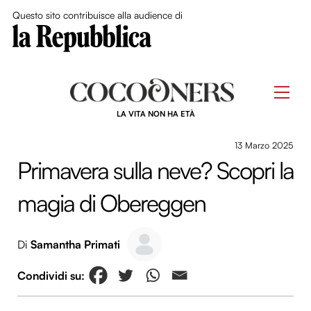
Close Me
Questo sito contribuisce alla audience di
Skip
to
Men
content
LA VITA NON HA ETÀ
13 Marzo 2025
Primavera sulla neve? Scopri la
magia di Obereggen
Di
Samantha Primati