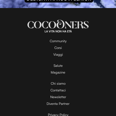
l
L
U
o
n
a
m
d
u
e
t
a
d
e
:
6
4
.
0
LA VITA NON HA ETÀ
5
y
%
Community
Corsi
V
Viaggi
Salute
Magazine
i
Chi siamo
Contattaci
d
Newsletter
Diventa Partner
e
Privacy Policy