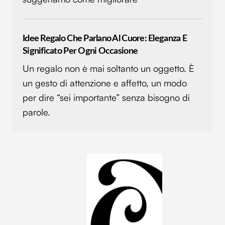
nostri partner che si occupano di analisi dei dati web,
pubblicità e social media, i quali potrebbero combinarle
con altre informazioni che hai fornito loro o che hanno
Idee Regalo Che Parlano Al Cuore: Eleganza E
raccolto dal tuo utilizzo dei loro servizi.
Significato Per Ogni Occasione
Un regalo non è mai soltanto un oggetto. È
un gesto di attenzione e affetto, un modo
per dire “sei importante” senza bisogno di
parole.