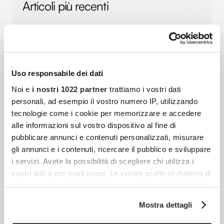
Articoli più recenti
Stai Pensando Di Comprare Un Nuovo Tappeto?
Ecco Cosa Tenere A Mente
La casa è uno degli ambienti a cui teniamo
Uso responsabile dei dati
di più, quello che ci ristora dalla stanchezza
Noi e
i nostri 1022 partner
trattiamo i vostri dati
dopo una dura giornata di lavoro. Sono
personali, ad esempio il vostro numero IP, utilizzando
diversi
tecnologie come i cookie per memorizzare e accedere
alle informazioni sul vostro dispositivo al fine di
pubblicare annunci e contenuti personalizzati, misurare
Come Addobbare Casa Per Natale: Idee E
gli annunci e i contenuti, ricercare il pubblico e sviluppare
i servizi. Avete la possibilità di scegliere chi utilizza i
Consigli
vostri dati e per quali scopi. Le vostre scelte in materia di
Il Natale porta con sé atmosfera, profumi e
privacy sono applicabili solo su questa proprietà digitale
colori. Decorare la casa è un modo semplice
in cui avete effettuato le vostre scelte. È possibile
Mostra dettagli
per creare calore e vivere appieno lo spirito
modificare o revocare il proprio consenso in qualsiasi
delle
momento dalla Dichiarazione sui cookie o facendo clic