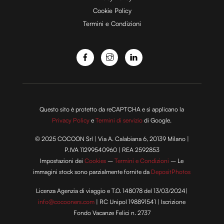
Cookie Policy
Termini e Condizioni
o
Questo sito è protetto da reCAPTCHA e si applicano la
Privacy Policy
e
Termini di servizio
di Google.
© 2025 COCOON Srl | Via A. Calabiana 6, 20139 Milano |
P.IVA 11299540960 | REA 2592853
Impostazioni dei
Cookies
–
Termini e Condizioni
– Le
immagini stock sono parzialmente fornite da
DepositPhotos
Licenza Agenzia di viaggio e T.O. 148078 del 13/03/2024|
info@cocooners.com
| RC Unipol 198891541 | Iscrizione
Fondo Vacanze Felici n. 2737