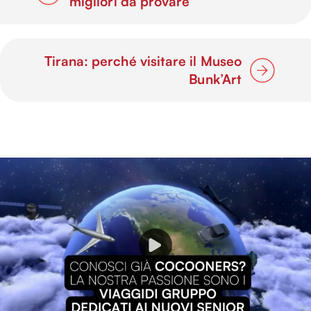
migliori da provare
Tirana: perché visitare il Museo
Bunk’Art
P