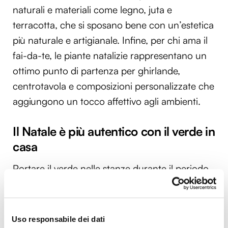
naturali e materiali come legno, juta e
terracotta, che si sposano bene con un’estetica
più naturale e artigianale. Infine, per chi ama il
fai-da-te, le piante natalizie rappresentano un
ottimo punto di partenza per ghirlande,
centrotavola e composizioni personalizzate che
aggiungono un tocco affettivo agli ambienti.
Il Natale è più autentico con il verde in
casa
Portare il verde nelle stanze durante il periodo
natalizio significa arricchire la casa di un calore
naturale che le decorazioni artificiali non
riescono a restituire. Dalla classicità della Stella
Uso responsabile dei dati