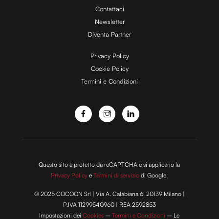
Contattaci
d
Newsletter
Diventa Partner
e
Privacy Policy
Cookie Policy
Termini e Condizioni
o
Questo sito è protetto da reCAPTCHA e si applicano la
Privacy Policy
e
Termini di servizio
di Google.
© 2025 COCOON Srl | Via A. Calabiana 6, 20139 Milano |
P.IVA 11299540960 | REA 2592853
Impostazioni dei
Cookies
–
Termini e Condizioni
– Le