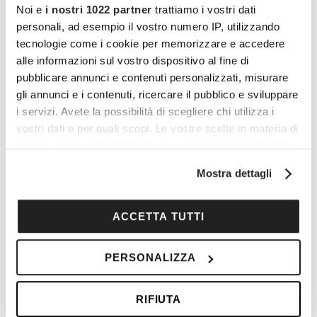
di Natale alla scenografia dell’Amaryllis, dalla
Noi e
i nostri 1022 partner
trattiamo i vostri dati
tradizione dell’Agrifoglio all’eleganza
personali, ad esempio il vostro numero IP, utilizzando
dell’Elleboro, ogni pianta contribuisce a creare
tecnologie come i cookie per memorizzare e accedere
alle informazioni sul vostro dispositivo al fine di
un ambiente intimo, accogliente e davvero
pubblicare annunci e contenuti personalizzati, misurare
festivo. Decorare la casa con piante natalizie è
gli annunci e i contenuti, ricercare il pubblico e sviluppare
sempre una buona idea: è ora di sperimentare.
i servizi. Avete la possibilità di scegliere chi utilizza i
vostri dati e per quali scopi. Le vostre scelte in materia di
privacy sono applicabili solo su questa proprietà digitale
Vuoi commentare l’articolo? Iscriviti
in cui avete effettuato le vostre scelte. È possibile
Mostra dettagli
alla community e partecipa alla
modificare o revocare il proprio consenso in qualsiasi
momento dalla Dichiarazione sui cookie o facendo clic
discussione.
sull'icona di attivazione della privacy.
ACCETTA TUTTI
Cocooners è una community che aggrega
Con il tuo consenso, vorremmo anche:
persone appassionate, piene di interessi e
PERSONALIZZA
raccogliere informazioni sulla tua posizione
gratitudine nei confronti della vita, per offrire
geografica, con un'approssimazione di qualche
loro esperienze di socialità e risorse per vivere
RIFIUTA
metro,