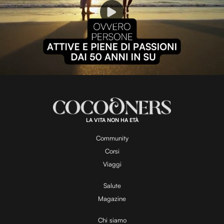
P
l
L
U
o
n
a
m
d
u
e
t
a
d
e
:
1
0
0
.
LA VITA NON HA ETÀ
0
y
0
%
Community
Corsi
V
Viaggi
Salute
Magazine
i
Chi siamo