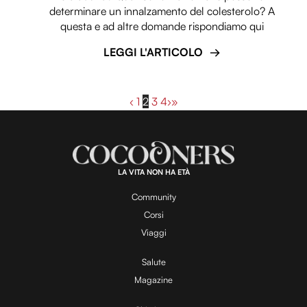
determinare un innalzamento del colesterolo? A
questa e ad altre domande rispondiamo qui
LEGGI L'ARTICOLO
‹
1
2
3
4
›
»
LA VITA NON HA ETÀ
Community
Corsi
Viaggi
Salute
Magazine