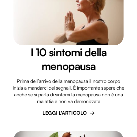
annunci, per fornire funzionalità dei social media e per
analizzare il nostro traffico. Condividiamo inoltre
informazioni sul modo in cui utilizzi il nostro sito con i
nostri partner che si occupano di analisi dei dati web,
pubblicità e social media, i quali potrebbero combinarle
con altre informazioni che hai fornito loro o che hanno
raccolto dal tuo utilizzo dei loro servizi.
I 10 sintomi della
menopausa
Prima dell’arrivo della menopausa il nostro corpo
inizia a mandarci dei segnali. È importante sapere che
anche se si parla di sintomi la menopausa non è una
malattia e non va demonizzata
LEGGI L'ARTICOLO