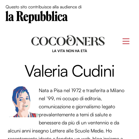
Close Me
Questo sito contribuisce alla audience di
Skip
to
Men
content
LA VITA NON HA ETÀ
Valeria Cudini
Nata a Pisa nel 1972 e trasferita a Milano
nel ’99, mi occupo di editoria,
comunicazione e giornalismo legato
prevalentemente a temi di salute e
benessere da più di un ventennio e da
alcuni anni insegno Lettere alle Scuole Medie. Ho
recentemente ideato e fondato un web-blog insieme a