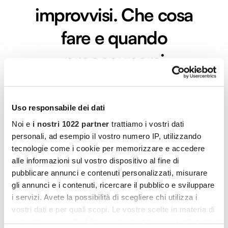
improvvisi. Che cosa
fare e quando
preoccuparsi
Che cosa sono, quali sono le possibili cause e come si
manifestano. Tutto quello che c’è da sapere
Uso responsabile dei dati
LEGGI L'ARTICOLO
Noi e
i nostri 1022 partner
trattiamo i vostri dati
personali, ad esempio il vostro numero IP, utilizzando
tecnologie come i cookie per memorizzare e accedere
alle informazioni sul vostro dispositivo al fine di
pubblicare annunci e contenuti personalizzati, misurare
gli annunci e i contenuti, ricercare il pubblico e sviluppare
i servizi. Avete la possibilità di scegliere chi utilizza i
vostri dati e per quali scopi. Le vostre scelte in materia di
privacy sono applicabili solo su questa proprietà digitale