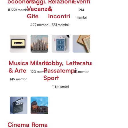
Cocooners
Viaggi,
Relazioni
Eventi
Vacanze,
&
11.338 membri
214
Gite
Incontri
membri
427 membri
331 membri
Musica
Milano
Hobby,
Letteratura
& Arte
Passatempi,
120 membri
111 membri
Sport
149 membri
118 membri
Cinema
Roma