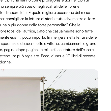
nne. Libri che hanno come protagoniste donne. Libri di
empre più spazio negli scaffali delle librerie
o di essere letti. E quale migliore occasione del mese
 consigliare la lettura di storie, tutte diverse tra di loro
 una o più donne dalla forte personalità? Che le
utore (ops, dell’autrice, dato che casualmente sono tutte
ente esistiti, poco importa. Immergersi nella lettura delle
peranze e desideri, lotte e vittorie, cambiamenti e grandi
re, pagina dopo pagina, le mille sfaccettature dell’essere
tteratura può regalare. Ecco, dunque, 10 libri di recente
 donne.