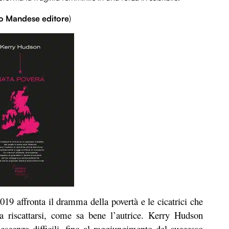
o
Mandese editore
)
019 affronta il dramma della povertà e le cicatrici che
 a riscattarsi, come sa bene l’autrice. Kerry Hudson
olescenza difficili, fino al raggiungimento del successo