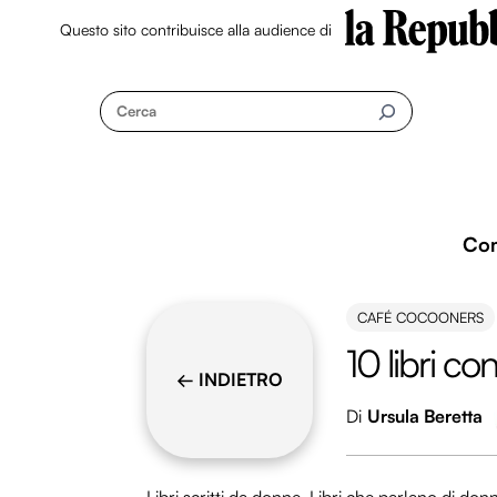
Questo sito contribuisce alla audience di
Skip
to
Cerca
content
Co
CAFÉ COCOONERS
10 libri c
← INDIETRO
Di
Ursula Beretta