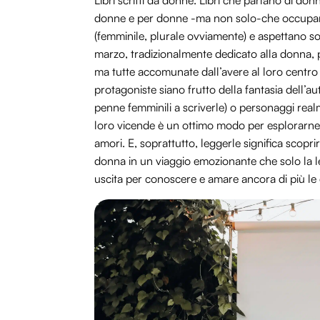
Libri scritti da donne. Libri che parlano di do
donne e per donne -ma non solo-che occupano s
(femminile, plurale ovviamente) e aspettano sol
marzo, tradizionalmente dedicato alla donna, per
ma tutte accomunate dall’avere al loro centro
protagoniste siano frutto della fantasia dell’a
penne femminili a scriverle) o personaggi realm
loro vicende è un ottimo modo per esplorarne s
amori. E, soprattutto, leggerle significa scopri
donna in un viaggio emozionante che solo la le
uscita per conoscere e amare ancora di più le