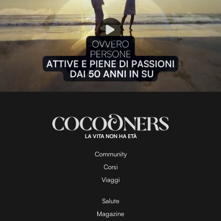
P
l
L
U
o
n
a
m
d
u
e
t
a
d
e
:
8
3
.
4
LA VITA NON HA ETÀ
6
y
%
Community
Corsi
V
Viaggi
Salute
Magazine