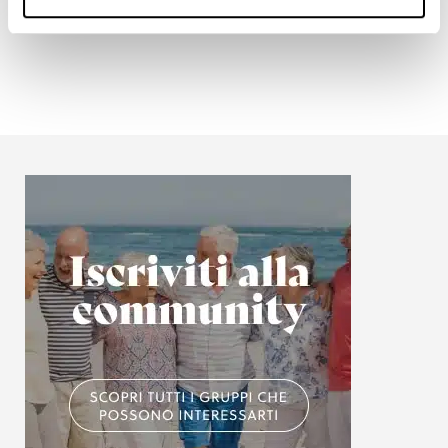
PARTECIPA ANCHE TU
Identificare il tuo dispositivo, scansionandolo
attivamente alla ricerca di caratteristiche specifiche
(impronte digitali).
Approfondisci come vengono elaborati i tuoi dati personali
e imposta le tue preferenze nella
sezione dettagli
. Puoi
modificare o ritirare il tuo consenso in qualsiasi momento
dalla Dichiarazione sui cookie.
Utilizziamo i cookie per personalizzare contenuti ed
annunci, per fornire funzionalità dei social media e per
analizzare il nostro traffico. Condividiamo inoltre
informazioni sul modo in cui utilizzi il nostro sito con i
nostri partner che si occupano di analisi dei dati web,
pubblicità e social media, i quali potrebbero combinarle
con altre informazioni che hai fornito loro o che hanno
raccolto dal tuo utilizzo dei loro servizi.