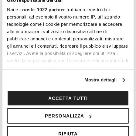
Uso responsabile dei dati
sessant’anni, proprio perché
si sa cosa si
Noi e
i nostri 1022 partner
trattiamo i vostri dati
vuole, si vive anche il rapporto d’amore in
personali, ad esempio il vostro numero IP, utilizzando
modo più equilibrato, più sereno ed
tecnologie come i cookie per memorizzare e accedere
indubbiamente più soddisfacente.
alle informazioni sul vostro dispositivo al fine di
pubblicare annunci e contenuti personalizzati, misurare
gli annunci e i contenuti, ricercare il pubblico e sviluppare
Vuoi commentare l’articolo? Iscriviti
i servizi. Avete la possibilità di scegliere chi utilizza i
vostri dati e per quali scopi. Le vostre scelte in materia di
alla community e partecipa alla
privacy sono applicabili solo su questa proprietà digitale
discussione.
in cui avete effettuato le vostre scelte. È possibile
Mostra dettagli
modificare o revocare il proprio consenso in qualsiasi
Cocooners è una community che aggrega
momento dalla Dichiarazione sui cookie o facendo clic
persone appassionate, piene di interessi e
sull'icona di attivazione della privacy.
ACCETTA TUTTI
gratitudine nei confronti della vita, per offrire
Con il tuo consenso, vorremmo anche:
loro esperienze di socialità e risorse per vivere
PERSONALIZZA
raccogliere informazioni sulla tua posizione
al meglio.
geografica, con un'approssimazione di qualche
RIFIUTA
metro,