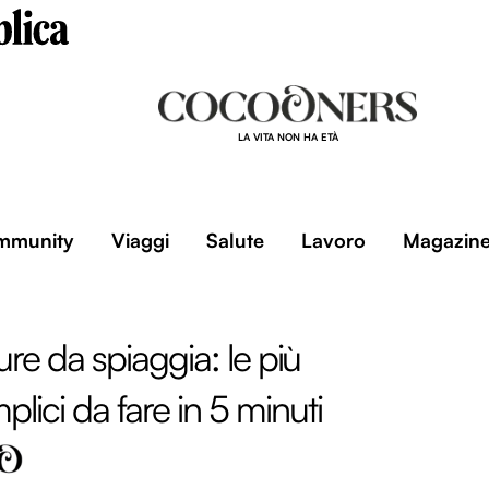
LA VITA NON HA ETÀ
mmunity
Viaggi
Salute
Lavoro
Magazin
re da spiaggia: le più
plici da fare in 5 minuti