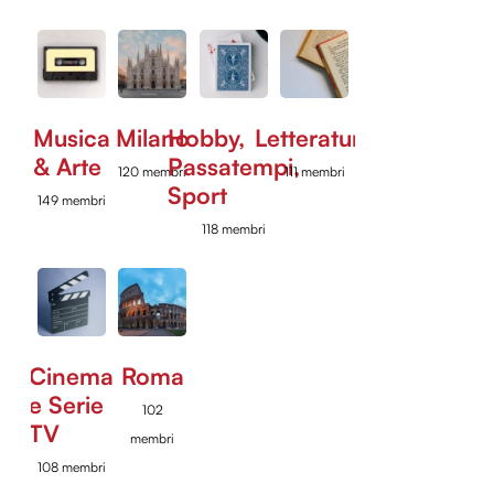
Musica
Milano
Hobby,
Letteratura
& Arte
Passatempi,
120 membri
111 membri
Sport
149 membri
118 membri
Cinema
Roma
e Serie
102
TV
membri
108 membri