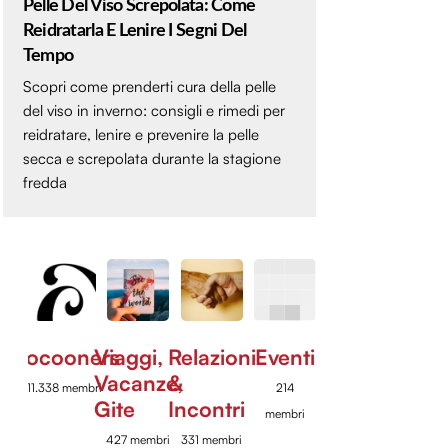
Pelle Del Viso Screpolata: Come
Reidratarla E Lenire I Segni Del
Tempo
Scopri come prenderti cura della pelle
del viso in inverno: consigli e rimedi per
reidratare, lenire e prevenire la pelle
secca e screpolata durante la stagione
fredda
Cocooners
Viaggi,
Relazioni
Eventi
Vacanze,
&
11.338 membri
214
Gite
Incontri
membri
427 membri
331 membri