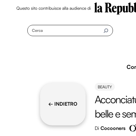
Questo sito contribuisce alla audience di
Skip
to
Cerca
content
Co
BEAUTY
Acconciatu
← INDIETRO
belle e sem
Di
Cocooners