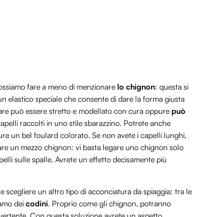
n possiamo fare a meno di menzionare
lo chignon
: questa si
un elastico speciale che consente di dare la forma giusta
mare può essere stretto e modellato con cura oppure
può
elli raccolti in uno stile sbarazzino. Potrete anche
ure un bel foulard colorato. Se non avete i capelli lunghi,
re un mezzo chignon: vi basta legare uno chignon solo
pelli sulle spalle. Avrete un effetto decisamente più
e scegliere un altro tipo di acconciatura da spiaggia: tra le
iamo dei
codini
. Proprio come gli chignon, potranno
divertente. Con questa soluzione avrete un aspetto