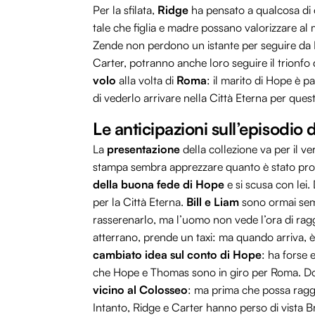
Per la sfilata,
Ridge
ha pensato a qualcosa di o
tale che figlia e madre possano valorizzare al m
Zende non perdono un istante per seguire da L
Carter, potranno anche loro seguire il trionfo 
volo
alla volta di
Roma
: il marito di Hope è p
di vederlo arrivare nella Città Eterna per ques
Le anticipazioni sull’episodi
La
presentazione
della collezione va per il v
stampa sembra apprezzare quanto è stato pr
della buona fede di Hope
e si scusa con lei
per la Città Eterna.
Bill e Liam
sono ormai semp
rasserenarlo, ma l’uomo non vede l’ora di ra
atterrano, prende un taxi: ma quando arriva, è 
cambiato idea sul conto di Hope
: ha forse 
che Hope e Thomas sono in giro per Roma. Dop
vicino al Colosseo
: ma prima che possa ragg
Intanto, Ridge e Carter hanno perso di vista Br