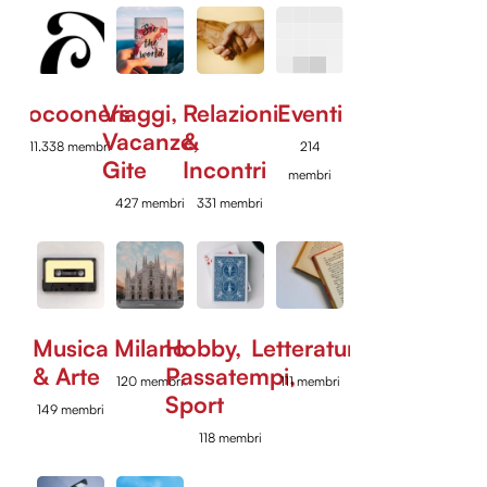
Cocooners
Viaggi,
Relazioni
Eventi
Vacanze,
&
11.338 membri
214
Gite
Incontri
membri
427 membri
331 membri
Musica
Milano
Hobby,
Letteratura
& Arte
Passatempi,
120 membri
111 membri
Sport
149 membri
118 membri