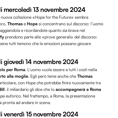
o di mercoledì 13 novembre 2024
 nuova collezione «Hope for the Future» sembra
loro,
Thomas
e
Hope
si concentrano sul discorso: l’uomo
raggiandola e ricordandole quanto sia brava nel
ffy
prendono parte alle «prove generali» del discorso:
bbene tutti temono che le emozioni possano giocare
o di giovedì 14 novembre 2024
volo per Roma
. L’uomo vuole essere a tutti i costi nella
rto alla moglie
. Egli però teme anche che
Thomas
articolare, con Hope che potrebbe finire nuovamente tra
Bill
: il miliardario gli dice che lo
accompagnerà a Roma
Hope euforico. Nel frattempo, a Roma, la presentazione
i pronta ad andare in scena.
o di venerdì 15 novembre 2024