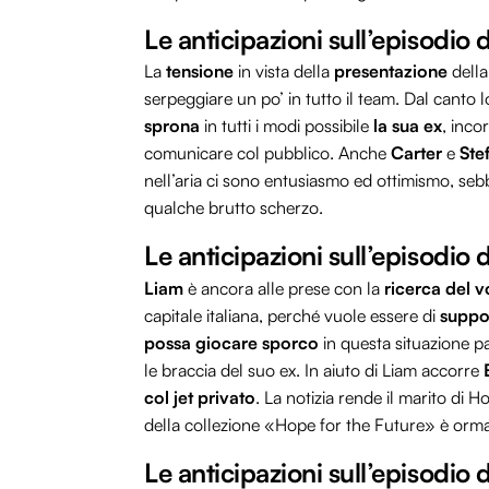
Le anticipazioni sull’episodi
La
tensione
in vista della
presentazione
della
serpeggiare un po’ in tutto il team. Dal canto 
sprona
in tutti i modi possibile
la sua ex
, inco
comunicare col pubblico. Anche
Carter
e
Ste
nell’aria ci sono entusiasmo ed ottimismo, se
qualche brutto scherzo.
Le anticipazioni sull’episodi
Liam
è ancora alle prese con la
ricerca del 
capitale italiana, perché vuole essere di
suppo
possa giocare sporco
in questa situazione p
le braccia del suo ex. In aiuto di Liam accorre
col jet privato
. La notizia rende il marito di 
della collezione «Hope for the Future» è orma
Le anticipazioni sull’episodi