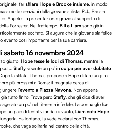
riginale: far
sfilare Hope e Brooke insieme
, in modo
assimo le creazioni della giovane stilista. R.J., Paris e
os Angeles la presentazione: grazie al supporto di
della Forrester. Nel frattempo,
Bill e Liam
sono già in
articolarmente eccitato. Si augura che la giovane sia felice
to evento così importante per la sua carriera.
o di sabato 16 novembre 2024
erso giusto:
Hope tesse le lodi di Thomas
, mentre la
oposto.
Steffy
si sente un po’
in colpa per aver dubitato
. Dopo la sfilata, Thomas propone a Hope di fare un giro
re più prossimi a Roma: il magnate cerca di
ggiungere
l’evento a Piazza Navona
. Non appena
già tutto finito. Trova però
Steffy
, che gli dice di aver
esagerato un po’ nel ritenerla infedele. La donna gli dice
o un paio di tentativi andati a vuoto,
Liam nota Hope
iungerla, da lontano, la vede baciarsi con Thomas.
ooke, che vaga solitaria nel centro della città.