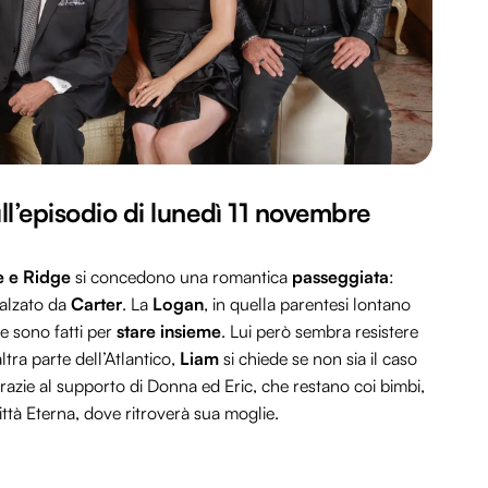
ull’episodio di lunedì 11 novembre
 e Ridge
si concedono una romantica
passeggiata
:
calzato da
Carter
. La
Logan
, in quella parentesi lontano
 sono fatti per
stare insieme
. Lui però sembra resistere
ltra parte dell’Atlantico,
Liam
si chiede se non sia il caso
Grazie al supporto di Donna ed Eric, che restano coi bimbi,
ittà Eterna, dove ritroverà sua moglie.