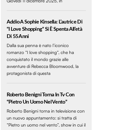
Giovedì 11 dicembre 2025, in
Addio A Sophie Kinsella: L’autrice Di
“I Love Shopping” Si È Spenta All’età
Di 55 Anni
Dalla sua penna è nato l’iconico
romanzo “I love shopping“, che ha
conquistato il mondo grazie alle
avventure di Rebecca Bloomwood, la
protagonista di questa
Roberto Benigni Torna In Tv Con
“Pietro Un Uomo Nel Vento”
Roberto Benigni torna in televisione con
un nuovo appuntamento: si tratta di
“Pietro un uomo nel vento”, show in cui il