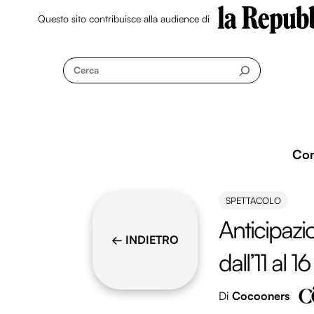
Questo sito contribuisce alla audience di
Skip
to
Cerca
content
Co
SPETTACOLO
Anticipazio
← INDIETRO
dall’11 al
Di
Cocooners