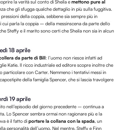
oprire la verità sul conto di Sheila e
mettono pure al
nza che gli sfugga qualche dettaglio in più sulla fuggitiva.
 pressioni della coppia, sebbene sia sempre più in
 di cui parla la coppia – della messinscena da parte dello
he Steffy e il marito sono certi che Sheila non sia in alcun
edì 18 aprile
ollera da parte di Bill
: l’uomo non riesce infatti ad
glie Katie. Il ricco industriale ed editore scopre inoltre che
o particolare con Carter. Nemmeno i tentativi messi in
l capostipite della famiglia Spencer, che si lascia travolgere
rdì 19 aprile
stito nell’episodio del giorno precedente – continua a
ta. Lo Spencer sembra ormai non ragionare più e la
va è il fatto di
portare la collana con la spada
, un
della personalità dell’uomo. Nel mentre, Steffy e Finn