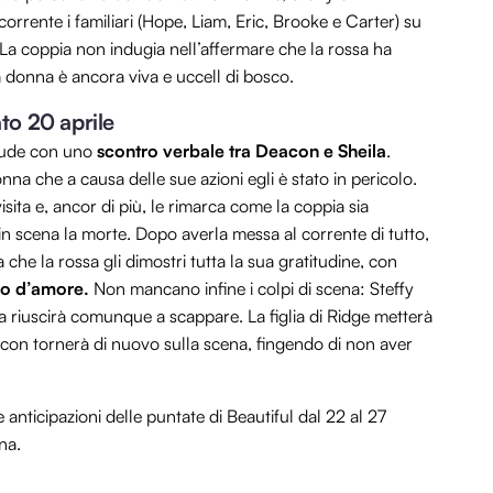
corrente i familiari (Hope, Liam, Eric, Brooke e Carter) su
 La coppia non indugia nell’affermare che la rossa ha
a donna è ancora viva e uccell di bosco.
ato 20 aprile
chiude con uno
scontro verbale tra Deacon e Sheila
.
onna che a causa delle sue azioni egli è stato in pericolo.
isita e, ancor di più, le rimarca come la coppia sia
 in scena la morte. Dopo averla messa al corrente di tutto,
he la rossa gli dimostri tutta la sua gratitudine, con
lo d’amore.
Non mancano infine i colpi di scena: Steffy
ma riuscirà comunque a scappare. La figlia di Ridge metterà
Deacon tornerà di nuovo sulla scena, fingendo di non aver
anticipazioni delle puntate di Beautiful dal 22 al 27
na.