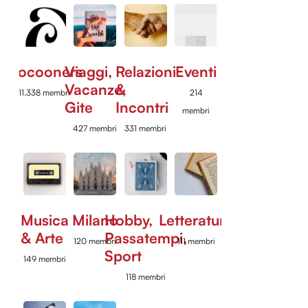
Cocooners
Viaggi,
Relazioni
Eventi
Vacanze,
&
11.338 membri
214
Gite
Incontri
membri
427 membri
331 membri
Musica
Milano
Hobby,
Letteratura
& Arte
Passatempi,
120 membri
111 membri
Sport
149 membri
118 membri