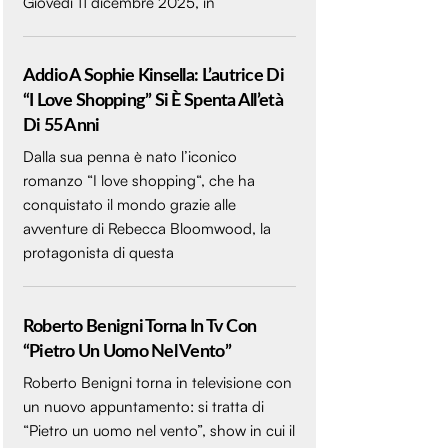
Giovedì 11 dicembre 2025, in
Addio A Sophie Kinsella: L’autrice Di
“I Love Shopping” Si È Spenta All’età
Di 55 Anni
Dalla sua penna è nato l’iconico
romanzo “I love shopping“, che ha
conquistato il mondo grazie alle
avventure di Rebecca Bloomwood, la
protagonista di questa
Roberto Benigni Torna In Tv Con
“Pietro Un Uomo Nel Vento”
Roberto Benigni torna in televisione con
un nuovo appuntamento: si tratta di
“Pietro un uomo nel vento”, show in cui il