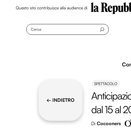
Questo sito contribuisce alla audience di
Skip
to
Cerca
content
Co
SPETTACOLO
Anticipazio
← INDIETRO
dal 15 al 
Di
Cocooners