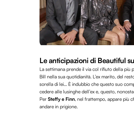
Le anticipazioni di Beautiful s
La settimana prende il via col rifiuto della più 
Bill nella sua quotidianità. L’ex marito, del res
sorella di lei… È indubbio che questo suo comp
cedere alle lusinghe dell’ex e, questo, nonostan
Per
Steffy e Finn
, nel frattempo, appare più c
andare in prigione.