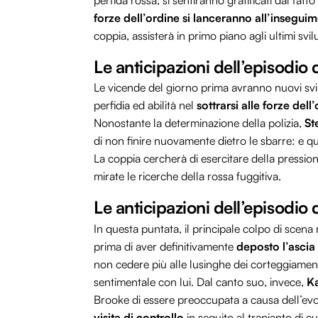
perfida rossa, si sentiranno gratificati dal fatt
forze dell’ordine si lanceranno all’insegui
coppia, assisterà in primo piano agli ultimi sv
Le anticipazioni dell’episodio 
Le vicende del giorno prima avranno nuovi sv
perfidia ed abilità nel
sottrarsi alle forze dell
Nonostante la determinazione della polizia,
St
di non finire nuovamente dietro le sbarre: e 
La coppia cercherà di esercitare della pression
mirate le ricerche della rossa fuggitiva.
Le anticipazioni dell’episodio 
In questa puntata, il principale colpo di scena
prima di aver definitivamente
deposto l’ascia
non cedere più alle lusinghe dei corteggiamenti
sentimentale con lui. Dal canto suo, invece,
Ka
Brooke di essere preoccupata a causa dell’evolu
visita di controllo
in seguito al trapianto di c