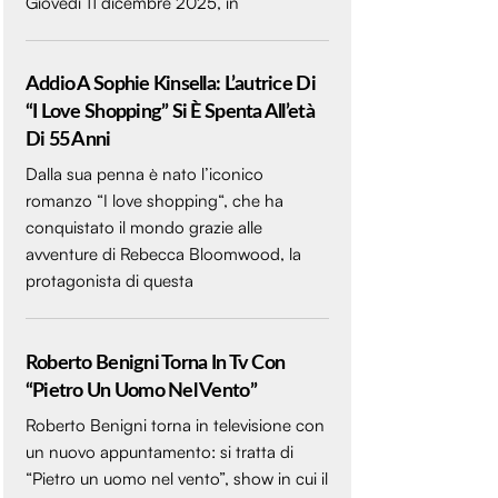
Giovedì 11 dicembre 2025, in
Addio A Sophie Kinsella: L’autrice Di
“I Love Shopping” Si È Spenta All’età
Di 55 Anni
Dalla sua penna è nato l’iconico
romanzo “I love shopping“, che ha
conquistato il mondo grazie alle
avventure di Rebecca Bloomwood, la
protagonista di questa
Roberto Benigni Torna In Tv Con
“Pietro Un Uomo Nel Vento”
Roberto Benigni torna in televisione con
un nuovo appuntamento: si tratta di
“Pietro un uomo nel vento”, show in cui il