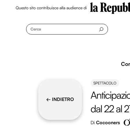
Questo sito contribuisce alla audience di
Skip
to
Cerca
content
Co
SPETTACOLO
Anticipazio
← INDIETRO
dal 22 al 
Di
Cocooners