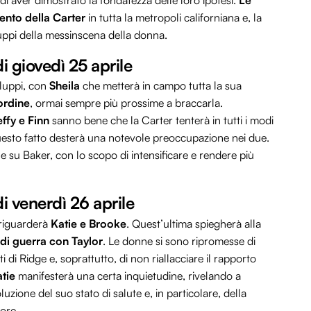
o di aver dimostrato la fondatezza delle loro ipotesi.
Le
mento della Carter
in tutta la metropoli californiana e, la
iluppi della messinscena della donna.
di giovedì 25 aprile
iluppi, con
Sheila
che metterà in campo tutta la sua
’ordine
, ormai sempre più prossime a braccarla.
effy e Finn
sanno bene che la Carter tenterà in tutti i modi
questo fatto desterà una notevole preoccupazione nei due.
e su Baker, con lo scopo di intensificare e rendere più
di venerdì 26 aprile
 riguarderà
Katie e Brooke
. Quest’ultima spiegherà alla
 di guerra con Taylor
. Le donne si sono ripromesse di
 di Ridge e, soprattutto, di non riallacciare il rapporto
tie
manifesterà una certa inquietudine, rivelando a
zione del suo stato di salute e, in particolare, della
uore.