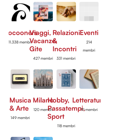
Cocooners
Viaggi,
Relazioni
Eventi
Vacanze,
&
11.338 membri
214
Gite
Incontri
membri
427 membri
331 membri
Musica
Milano
Hobby,
Letteratura
& Arte
Passatempi,
120 membri
111 membri
Sport
149 membri
118 membri