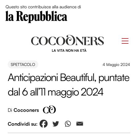
Close Me
Questo sito contribuisce alla audience di
Skip
to
Men
content
LA VITA NON HA ETÀ
SPETTACOLO
4 Maggio 2024
Anticipazioni Beautiful, puntate
dal 6 all’11 maggio 2024
Di
Cocooners