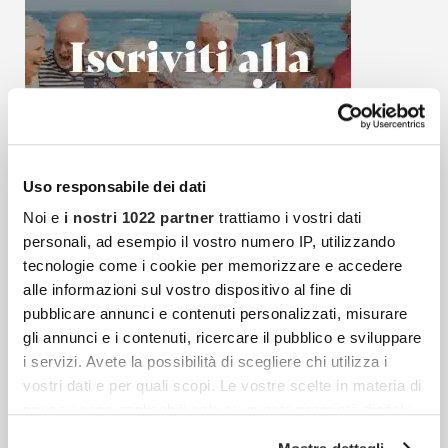
Uso responsabile dei dati
Noi e
i nostri 1022 partner
trattiamo i vostri dati
personali, ad esempio il vostro numero IP, utilizzando
tecnologie come i cookie per memorizzare e accedere
alle informazioni sul vostro dispositivo al fine di
pubblicare annunci e contenuti personalizzati, misurare
gli annunci e i contenuti, ricercare il pubblico e sviluppare
Articoli più recenti
i servizi. Avete la possibilità di scegliere chi utilizza i
vostri dati e per quali scopi. Le vostre scelte in materia di
Federica Pellegrini È Incinta: L’annuncio Della
privacy sono applicabili solo su questa proprietà digitale
Gravidanza Sui Social
in cui avete effettuato le vostre scelte. È possibile