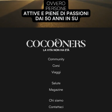
P
l
L
U
o
n
a
m
d
u
e
t
a
d
e
:
1
0
0
.
LA VITA NON HA ETÀ
0
y
0
%
Community
Corsi
V
Viaggi
Salute
Magazine
i
Chi siamo
Contattaci