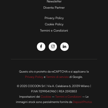
d
Newsletter
Diventa Partner
e
Privacy Policy
Cookie Policy
Termini e Condizioni
o
Questo sito è protetto da reCAPTCHA e si applicano la
Privacy Policy
e
Termini di servizio
di Google.
© 2025 COCOON Srl | Via A. Calabiana 6, 20139 Milano |
P.IVA 11299540960 | REA 2592853
Impostazioni dei
Cookies
–
Termini e Condizioni
– Le
immagini stock sono parzialmente fornite da
DepositPhotos