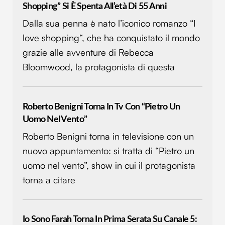
analizzare il nostro traffico. Condividiamo inoltre
Shopping” Si È Spenta All’età Di 55 Anni
informazioni sul modo in cui utilizzi il nostro sito con i
Dalla sua penna è nato l’iconico romanzo “I
nostri partner che si occupano di analisi dei dati web,
love shopping“, che ha conquistato il mondo
pubblicità e social media, i quali potrebbero combinarle
con altre informazioni che hai fornito loro o che hanno
grazie alle avventure di Rebecca
raccolto dal tuo utilizzo dei loro servizi.
Bloomwood, la protagonista di questa
Roberto Benigni Torna In Tv Con “Pietro Un
Uomo Nel Vento”
Roberto Benigni torna in televisione con un
nuovo appuntamento: si tratta di “Pietro un
uomo nel vento”, show in cui il protagonista
torna a citare
Io Sono Farah Torna In Prima Serata Su Canale 5: