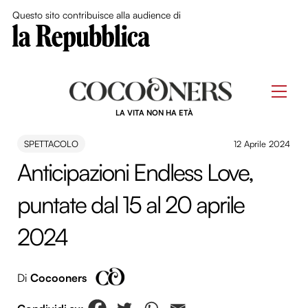
Close Me
Questo sito contribuisce alla audience di
Skip
to
Men
content
LA VITA NON HA ETÀ
SPETTACOLO
12 Aprile 2024
Anticipazioni Endless Love,
puntate dal 15 al 20 aprile
2024
Di
Cocooners