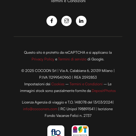
Termini e Condizioni
Questo sito è protetto da reCAPTCHA e si applicano la
Privacy Policy
e
Termini di servizio
di Google.
© 2025 COCOON Srl | Via A. Calabiana 6, 20139 Milano |
P.IVA 11299540960 | REA 2592853
Impostazioni dei
Cookies
–
Termini e Condizioni
– Le
immagini stock sono parzialmente fornite da
DepositPhotos
Licenza Agenzia di viaggio e T.O. 148078 del 13/03/2024|
info@cocooners.com
| RC Unipol 198891541 | Iscrizione
Fondo Vacanze Felici n. 2737