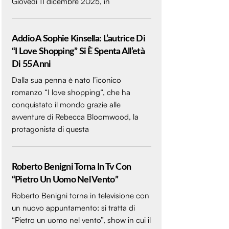
Giovedì 11 dicembre 2025, in
Addio A Sophie Kinsella: L’autrice Di
“I Love Shopping” Si È Spenta All’età
Di 55 Anni
Dalla sua penna è nato l’iconico
romanzo “I love shopping“, che ha
conquistato il mondo grazie alle
avventure di Rebecca Bloomwood, la
protagonista di questa
Roberto Benigni Torna In Tv Con
“Pietro Un Uomo Nel Vento”
Roberto Benigni torna in televisione con
un nuovo appuntamento: si tratta di
“Pietro un uomo nel vento”, show in cui il