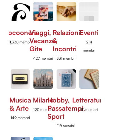
Cocooners
Viaggi,
Relazioni
Eventi
Vacanze,
&
11.338 membri
214
Gite
Incontri
membri
427 membri
331 membri
Musica
Milano
Hobby,
Letteratura
& Arte
Passatempi,
120 membri
111 membri
Sport
149 membri
118 membri