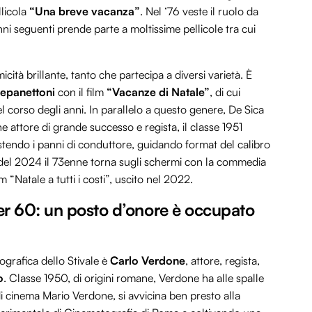
licola
“Una breve vacanza”
. Nel ‘76 veste il ruolo da
nni seguenti prende parte a moltissime pellicole tra cui
cità brillante, tanto che partecipa a diversi varietà. È
nepanettoni
con il film
“Vacanze di Natale”
, di cui
l corso degli anni. In parallelo a questo genere, De Sica
e attore di grande successo e regista, il classe 1951
stendo i panni di conduttore, guidando format del calibro
 del 2024 il 73enne torna sugli schermi con la commedia
lm “Natale a tutti i costi”, uscito nel 2022.
ver 60: un posto d’onore è occupato
grafica dello Stivale è
Carlo Verdone
, attore, regista,
o
. Classe 1950, di origini romane, Verdone ha alle spalle
di cinema Mario Verdone, si avvicina ben presto alla