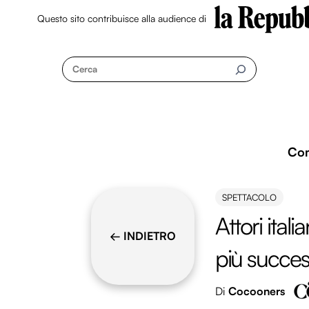
Questo sito contribuisce alla audience di
Skip
to
Cerca
content
Co
SPETTACOLO
Attori ital
← INDIETRO
più succe
Di
Cocooners