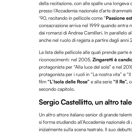
della recitazione, con alle spalle una longeva c
presso l’Accademia nazionale d’arte drammatic
‘90, recitando in pellicole come “
Passione es
consacrazione arriva nel 1999 quando entra n
dai romanzi di Andrea Camilleri. In parallelo all
anche nel ruolo di regista a partire dagli ann
La lista delle pellicole alle quali prende part
riconoscimenti: nel 2005,
Zingaretti è candi
protagonista per “Alla luce del sole” e nel 201
protagonista per i ruoli in “La nostra vita” e “I
film
“L’Isola delle Rose”
e alla serie
“Il Re”,
c
secondo capitolo.
Sergio Castellitto, un altro ta
Un altro attore italiano senior di grande talent
si forma studiando all’Accademia nazionale di 
inizialmente sulla scena teatrale. Il suo debutt