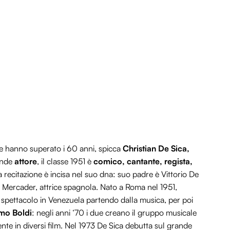
che hanno superato i 60 anni, spicca
Christian De Sica,
ande
attore
, il classe 1951 è
comico, cantante, regista,
la recitazione è incisa nel suo dna: suo padre è Vittorio De
a Mercader, attrice spagnola. Nato a Roma nel 1951,
o spettacolo in Venezuela partendo dalla musica, per poi
imo Boldi
: negli anni ‘70 i due creano il gruppo musicale
nte in diversi film. Nel 1973 De Sica debutta sul grande