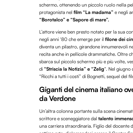
schermo, ottenendo un piccolo ruolo nella pel
protagonista nel
film “La madama”
e negli a
“Borotalco” e “Sapore di mare”.
L’attore viene ben presto notato per la sua comi
negli anni ‘80 che emerge per il
filone dei ci
diventa un pilastro, girandone innumerevoli ne
recita anche in pellicole drammatiche. Oltre ch
sbarca sul piccolo schermo più e più volte, ve
di
“Striscia la Notizia” e “Zelig
“. Nel giugno
“Ricchi a tutti i costi” di Bognetti, sequel del fi
Giganti del cinema italiano o
da Verdone
Un’altra colonna portante sulla scena cinemato
scrittore e sceneggiatore dal
talento immens
una carriera straordinaria. Figlio del docente 