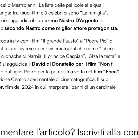
ello Mastroianni. La lista delle pellicole alle quali
nga: tra i suoi film più celebri ci sono “La famiglia”,
ui si aggiudica il suo
primo Nastro D’Argento
, e
suo
secondo Nastro come miglior attore protagonista
.
da in tv con i film “Il grande Fausto” e “Padre Pio” di
 alla luce diverse opere cinematografiche come “Libero
Le cronache di Narnia: Il principe Caspian”, “Alza la testa” e
 si aggiudica il
David di Donatello per il film “Non ti
to dal figlio Pietro per la primissima volta nel
film “Enea”
zione Centro sperimentale di cinematografica. Il suo
er
, film del 2024 in cui interpreta i panni di un cardinale
entare l’articolo? Iscriviti alla c