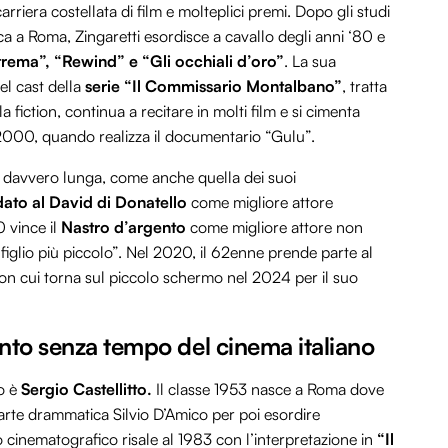
arriera costellata di film e molteplici premi. Dopo gli studi
a a Roma, Zingaretti esordisce a cavallo degli anni ‘80 e
trema”, “Rewind” e “Gli occhiali d’oro”
. La sua
el cast della
serie “Il Commissario Montalbano”
, tratta
a fiction, continua a recitare in molti film e si cimenta
i 2000, quando realizza il documentario “Gulu”.
e è davvero lunga, come anche quella dei suoi
dato al David di Donatello
come migliore attore
0 vince il
Nastro d’argento
come migliore attore non
l figlio più piccolo”. Nel 2020, il 62enne prende parte al
on cui torna sul piccolo schermo nel 2024 per il suo
lento senza tempo del cinema italiano
o è
Sergio Castellitto.
Il classe 1953 nasce a Roma dove
arte drammatica Silvio D’Amico per poi esordire
o cinematografico risale al 1983 con l’interpretazione in
“Il