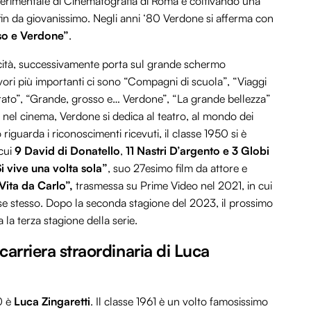
perimentale di Cinematografia di Roma e coltivando una
fin da giovanissimo. Negli anni ‘80 Verdone si afferma con
so e Verdone”
.
icità, successivamente porta sul grande schermo
lavori più importanti ci sono “Compagni di scuola”, “Viaggi
trato”, “Grande, grosso e… Verdone”, “La grande bellezza”
a nel cinema, Verdone si dedica al teatro, al mondo dei
 riguarda i riconoscimenti ricevuti, il classe 1950 si è
 cui
9 David di Donatello
,
11 Nastri D’argento e 3 Globi
i vive una volta sola”
, suo 27esimo film da attore e
Vita da Carlo”,
trasmessa su Prime Video nel 2021, in cui
 se stesso. Dopo la seconda stagione del 2023, il prossimo
la terza stagione della serie.
 carriera straordinaria di Luca
0 è
Luca Zingaretti
. Il classe 1961 è un volto famosissimo