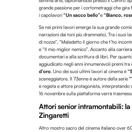
settima arte, diplomandosi presso il Centro S
grande passione per i cortometraggi che gira 
i capolavori
“Un sacco bello”
e
“Bianco, ros
Se nei primi lavori emerge la sua grande com
narrazioni dai toni più drammatici. Tra i suoi 
di nozze”, “Maledetto il giorno che t’ho incon
e “Il mio miglior nemico”. Accanto alla carrier
documentari e alla scrittura di libri. Per quanto
aggiudicato negli anni innumerevoli premi tra
d’oro
. Uno dei suoi ultimi lavori al cinema è
“S
sceneggiatore. Il 73enne è autore della serie
“
è regista e attore protagonista, interpretando
16 novembre sulla piattaforma verrà trasmessa 
Attori senior intramontabili: la
Zingaretti
Altro mostro sacro del cinema italiano over 6