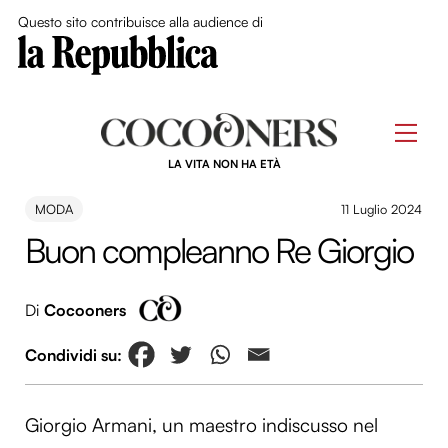
Close Me
Questo sito contribuisce alla audience di
Skip
to
Men
content
LA VITA NON HA ETÀ
MODA
11 Luglio 2024
Buon compleanno Re Giorgio
Di
Cocooners
Giorgio Armani, un maestro indiscusso nel