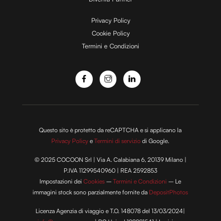
e
Privacy Policy
Cookie Policy
Termini e Condizioni
o
Questo sito è protetto da reCAPTCHA e si applicano la
Privacy Policy
e
Termini di servizio
di Google.
© 2025 COCOON Srl | Via A. Calabiana 6, 20139 Milano |
P.IVA 11299540960 | REA 2592853
Impostazioni dei
Cookies
–
Termini e Condizioni
– Le
immagini stock sono parzialmente fornite da
DepositPhotos
Licenza Agenzia di viaggio e T.O. 148078 del 13/03/2024|