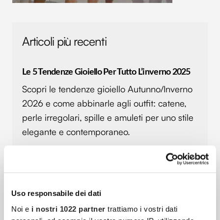
Articoli più recenti
Le 5 Tendenze Gioiello Per Tutto L’inverno 2025
Scopri le tendenze gioiello Autunno/Inverno
2026 e come abbinarle agli outfit: catene,
perle irregolari, spille e amuleti per uno stile
elegante e contemporaneo.
Blazer Donna Over 50: Eleganza Senza Età E Stile
Per Ogni Forma
Uso responsabile dei dati
Scopri come indossare il blazer da donna
Noi e
i nostri 1022 partner
trattiamo i vostri dati
dopo i 50 anni. Modelli, colori e consigli di