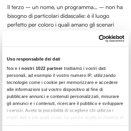
Il terzo – un nome, un programma… – non ha
bisogno di particolari didascalie: è il luogo
perfetto per coloro i quali amano gli scenari
stimolanti. Buona visita a Praga!
Vuoi commentare l’articolo? Iscriviti
Uso responsabile dei dati
alla community e partecipa alla
Noi e
i nostri 1022 partner
trattiamo i vostri dati
discussione.
personali, ad esempio il vostro numero IP, utilizzando
tecnologie come i cookie per memorizzare e accedere
Cocooners è una community che aggrega
alle informazioni sul vostro dispositivo al fine di
persone appassionate, piene di interessi e
pubblicare annunci e contenuti personalizzati, misurare
gli annunci e i contenuti, ricercare il pubblico e sviluppare
gratitudine nei confronti della vita, per offrire
i servizi. Avete la possibilità di scegliere chi utilizza i
loro esperienze di socialità e risorse per vivere
vostri dati e per quali scopi. Le vostre scelte in materia di
al meglio.
privacy sono applicabili solo su questa proprietà digitale