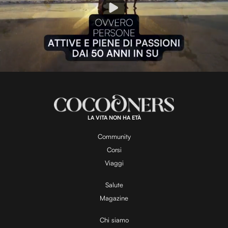
P
l
L
U
o
n
a
m
d
u
e
t
a
d
e
:
1
0
0
.
LA VITA NON HA ETÀ
0
y
0
%
Community
Corsi
V
Viaggi
Salute
Magazine
i
Chi siamo