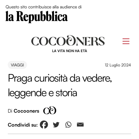
Close Me
Questo sito contribuisce alla audience di
Skip
to
Men
content
LA VITA NON HA ETÀ
VIAGGI
12 Luglio 2024
Praga curiosità da vedere,
leggende e storia
Di
Cocooners