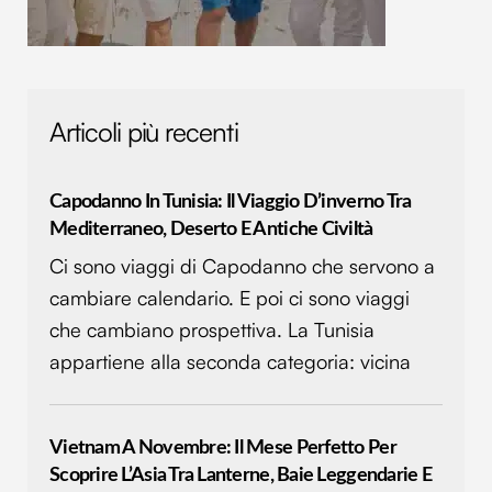
analizzare il nostro traffico. Condividiamo inoltre
informazioni sul modo in cui utilizzi il nostro sito con i
nostri partner che si occupano di analisi dei dati web,
pubblicità e social media, i quali potrebbero combinarle
con altre informazioni che hai fornito loro o che hanno
Articoli più recenti
raccolto dal tuo utilizzo dei loro servizi.
Capodanno In Tunisia: Il Viaggio D’inverno Tra
Mediterraneo, Deserto E Antiche Civiltà
Ci sono viaggi di Capodanno che servono a
cambiare calendario. E poi ci sono viaggi
che cambiano prospettiva. La Tunisia
appartiene alla seconda categoria: vicina
Vietnam A Novembre: Il Mese Perfetto Per
Scoprire L’Asia Tra Lanterne, Baie Leggendarie E