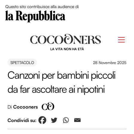
Close Me
Questo sito contribuisce alla audience di
Skip
to
Men
content
LA VITA NON HA ETÀ
SPETTACOLO
28 Novembre 2025
Canzoni per bambini piccoli
da far ascoltare ai nipotini
Di
Cocooners