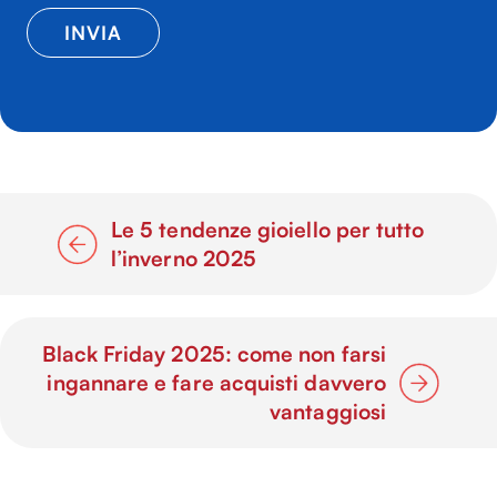
Le 5 tendenze gioiello per tutto
l’inverno 2025
Black Friday 2025: come non farsi
ingannare e fare acquisti davvero
vantaggiosi