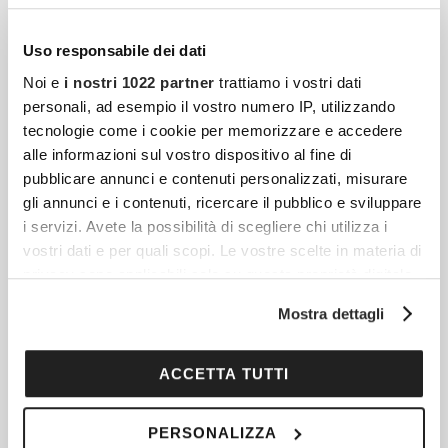
Uso responsabile dei dati
Articoli più recenti
Noi e
i nostri 1022 partner
trattiamo i vostri dati
personali, ad esempio il vostro numero IP, utilizzando
tecnologie come i cookie per memorizzare e accedere
Federica Pellegrini È Incinta: L’annuncio Della
alle informazioni sul vostro dispositivo al fine di
Gravidanza Sui Social
pubblicare annunci e contenuti personalizzati, misurare
Federica Pellegrini, una delle atlete italiane
gli annunci e i contenuti, ricercare il pubblico e sviluppare
più iconiche degli ultimi decenni, ha
i servizi. Avete la possibilità di scegliere chi utilizza i
vostri dati e per quali scopi. Le vostre scelte in materia di
annunciato a grande sorpresa di essere in
privacy sono applicabili solo su questa proprietà digitale
dolce attesa per la seconda volta.
in cui avete effettuato le vostre scelte. È possibile
Mostra dettagli
modificare o revocare il proprio consenso in qualsiasi
momento dalla Dichiarazione sui cookie o facendo clic
Una Nessuna Centomila 2025: Perché Vedere Il
sull'icona di attivazione della privacy.
ACCETTA TUTTI
Grande Concerto-Tv Contro La Violenza Sulle
Donne
Con il tuo consenso, vorremmo anche:
PERSONALIZZA
Canale 5 accende i riflettori su Una Nessuna
raccogliere informazioni sulla tua posizione