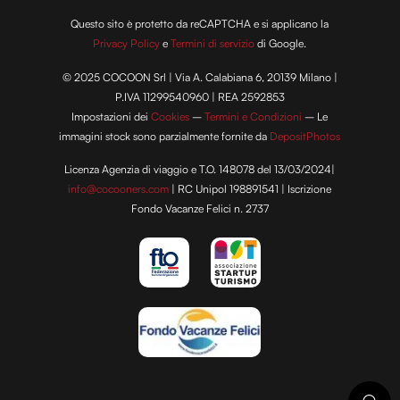
Questo sito è protetto da reCAPTCHA e si applicano la
Privacy Policy
e
Termini di servizio
di Google.
© 2025 COCOON Srl | Via A. Calabiana 6, 20139 Milano |
P.IVA 11299540960 | REA 2592853
Impostazioni dei
Cookies
–
Termini e Condizioni
– Le
immagini stock sono parzialmente fornite da
DepositPhotos
Licenza Agenzia di viaggio e T.O. 148078 del 13/03/2024|
info@cocooners.com
| RC Unipol 198891541 | Iscrizione
Fondo Vacanze Felici n. 2737