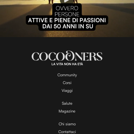
P
l
L
U
o
n
a
m
d
u
e
t
a
d
e
:
1
0
0
.
LA VITA NON HA ETÀ
0
y
0
%
Community
Corsi
V
Viaggi
Salute
Magazine
i
Chi siamo
Contattaci