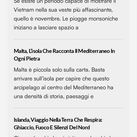
Se esiste un periodo capace di mostrare il
analizzare il nostro traffico. Condividiamo inoltre
Vietnam nella sua veste più affascinante,
informazioni sul modo in cui utilizzi il nostro sito con i
nostri partner che si occupano di analisi dei dati web,
quello è novembre. Le piogge monsoniche
pubblicità e social media, i quali potrebbero combinarle
iniziano a lasciare spazio a
con altre informazioni che hai fornito loro o che hanno
raccolto dal tuo utilizzo dei loro servizi.
Malta, L’isola Che Racconta Il Mediterraneo In
Ogni Pietra
Malta è piccola solo sulla carta. Basta
arrivare sull’isola per capire che questo
arcipelago al centro del Mediterraneo ha
una densità di storia, paesaggi e
Islanda, Viaggio Nella Terra Che Respira:
Ghiaccio, Fuoco E Silenzi Del Nord