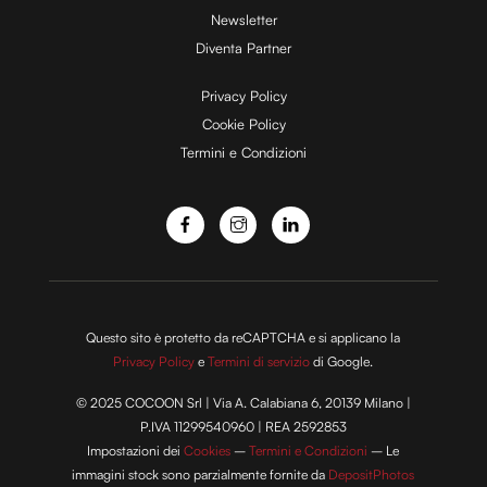
d
Newsletter
Diventa Partner
e
Privacy Policy
Cookie Policy
Termini e Condizioni
o
Questo sito è protetto da reCAPTCHA e si applicano la
Privacy Policy
e
Termini di servizio
di Google.
© 2025 COCOON Srl | Via A. Calabiana 6, 20139 Milano |
P.IVA 11299540960 | REA 2592853
Impostazioni dei
Cookies
–
Termini e Condizioni
– Le
immagini stock sono parzialmente fornite da
DepositPhotos