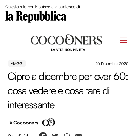
Close Me
Questo sito contribuisce alla audience di
Skip
to
Men
content
LA VITA NON HA ETÀ
VIAGGI
26 Dicembre 2025
Cipro a dicembre per over 60:
cosa vedere e cosa fare di
interessante
Di
Cocooners