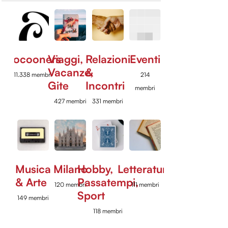
Cocooners
Viaggi,
Relazioni
Eventi
Vacanze,
&
11.338 membri
214
Gite
Incontri
membri
427 membri
331 membri
Musica
Milano
Hobby,
Letteratura
& Arte
Passatempi,
120 membri
111 membri
Sport
149 membri
118 membri