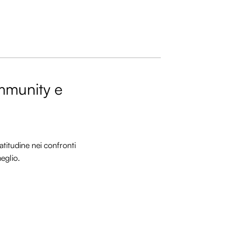
ommunity e
titudine nei confronti
meglio.