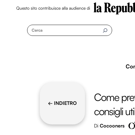
Questo sito contribuisce alla audience di
Skip
to
Cerca
content
Co
Come preve
← INDIETRO
consigli util
Di
Cocooners