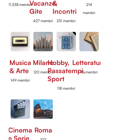
Vacanze,
&
11.338 membri
214
Gite
Incontri
membri
427 membri
331 membri
Musica
Milano
Hobby,
Letteratura
& Arte
Passatempi,
120 membri
111 membri
Sport
149 membri
118 membri
Cinema
Roma
e Serie
102