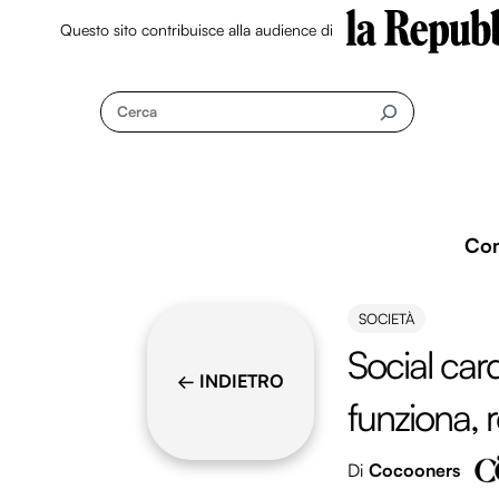
Questo sito contribuisce alla audience di
Skip
to
Cerca
content
Co
SOCIETÀ
Social car
← INDIETRO
funziona, re
Di
Cocooners