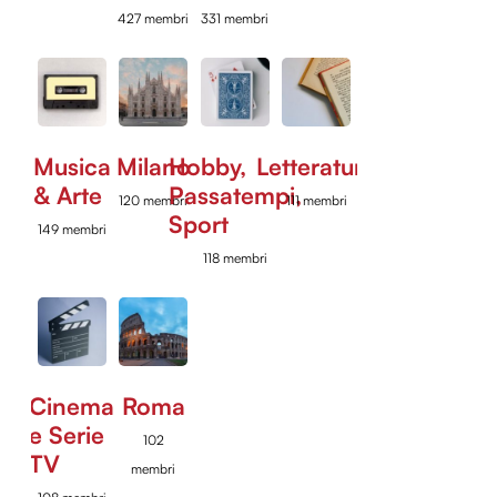
427 membri
331 membri
Musica
Milano
Hobby,
Letteratura
& Arte
Passatempi,
120 membri
111 membri
Sport
149 membri
118 membri
Cinema
Roma
e Serie
102
TV
membri