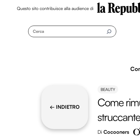
Questo sito contribuisce alla audience di
Skip
to
Cerca
content
Co
BEAUTY
Come rimu
← INDIETRO
struccante:
Di
Cocooners