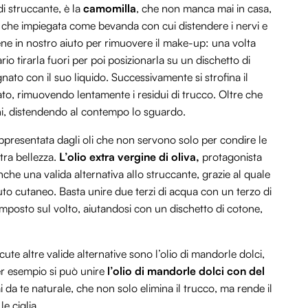
i struccante, è la
camomilla
, che non manca mai in casa,
e che impiegata come bevanda con cui distendere i nervi e
ene in nostro aiuto per rimuovere il make-up: una volta
io tirarla fuori per poi posizionarla su un dischetto di
to con il suo liquido. Successivamente si strofina il
ato, rimuovendo lentamente i residui di trucco. Oltre che
chi, distendendo al contempo lo sguardo.
appresentata dagli oli che non servono solo per condire le
tra bellezza.
L’olio extra vergine di oliva,
protagonista
nche una valida alternativa allo struccante, grazie al quale
suto cutaneo. Basta unire due terzi di acqua con un terzo di
composto sul volto, aiutandosi con un dischetto di cotone,
cute altre valide alternative sono l’olio di mandorle dolci,
Per esempio si può unire
l’olio di mandorle dolci con del
 da te naturale, che non solo elimina il trucco, ma rende il
e ciglia.