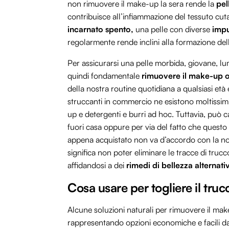
non rimuovere il make-up la sera rende la
pell
contribuisce all’infiammazione del tessuto cuta
incarnato spento,
una pelle con diverse
impu
regolarmente rende inclini alla formazione del
Per assicurarsi una pelle morbida, giovane, lu
quindi fondamentale
rimuovere il make-up o
della nostra routine quotidiana a qualsiasi età 
struccanti in commercio ne esistono moltissim
up e detergenti e burri ad hoc. Tuttavia, può c
fuori casa oppure per via del fatto che questo
appena acquistato non va d’accordo con la no
significa non poter eliminare le tracce di truc
affidandosi a dei
rimedi di bellezza alternativ
Cosa usare per togliere il truc
Alcune soluzioni naturali per rimuovere il mak
rappresentando opzioni economiche e facili da r