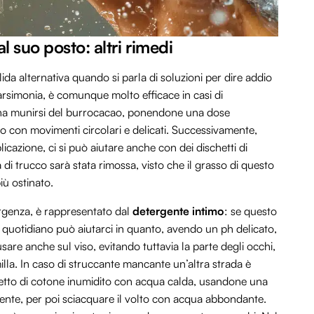
l suo posto: altri rimedi
ida alternativa quando si parla di soluzioni per dire addio
arsimonia, è comunque molto efficace in casi di
na munirsi del burrocacao, ponendone una dose
lto con movimenti circolari e delicati. Successivamente,
cazione, ci si può aiutare anche con dei dischetti di
di trucco sarà stata rimossa, visto che il grasso di questo
iù ostinato.
urgenza, è rappresentato dal
detergente intimo
: se questo
quotidiano può aiutarci in quanto, avendo un ph delicato,
usare anche sul viso, evitando tuttavia la parte degli occhi,
lla. In caso di struccante mancante un’altra strada è
hetto di cotone inumidito con acqua calda, usandone una
gente, per poi sciacquare il volto con acqua abbondante.