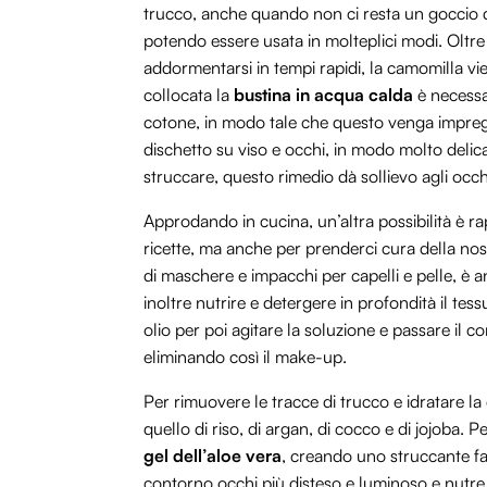
trucco, anche quando non ci resta un goccio d
potendo essere usata in molteplici modi. Oltr
addormentarsi in tempi rapidi, la camomilla vi
collocata la
bustina in acqua calda
è necessar
cotone, in modo tale che questo venga impregna
dischetto su viso e occhi, in modo molto delic
struccare, questo rimedio dà sollievo agli oc
Approdando in cucina, un’altra possibilità è r
ricette, ma anche per prenderci cura della nos
di maschere e impacchi per capelli e pelle, è a
inoltre nutrire e detergere in profondità il tes
olio per poi agitare la soluzione e passare il 
eliminando così il make-up.
Per rimuovere le tracce di trucco e idratare la 
quello di riso, di argan, di cocco e di jojoba. 
gel dell’aloe vera
, creando uno struccante fai
contorno occhi più disteso e luminoso e nutre l