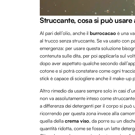
Struccante, cosa si può usare a
Al pari dell’olio, anche il
burrocacao
è una val
al trucco senza struccante. Se va usato con p
emergenza: per usare questa soluzione bisog
contenuta sulle dita, per poi applicarla sul vo
dopo aver aspettato qualche secondo dall’appli
cotone e si potrà constatare come ogni traccia 
stick è capace di sciogliere anche il make-up p
Altro rimedio da usare sempre solo in casi d’
non va assolutamente inteso come struccante 
a differenza dei detergenti per il corpo si può 
ricorrendo per questa zona invece alla camomi
quella della
crema viso
, da porre su un disc
quantità ridotta, come se fosse un latte deter