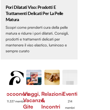
Pori Dilatati Viso: Prodotti E
Trattamenti Delicati Per La Pelle
Matura
Scopri come prenderti cura della pelle
matura e ridurre i pori dilatati. Consigli,
prodotti e trattamenti delicati per
mantenere il viso elastico, luminoso e
sempre curato
Cocooners
Viaggi,
Relazioni
Eventi
Vacanze,
&
11.337 membri
214
Gite
Incontri
membri