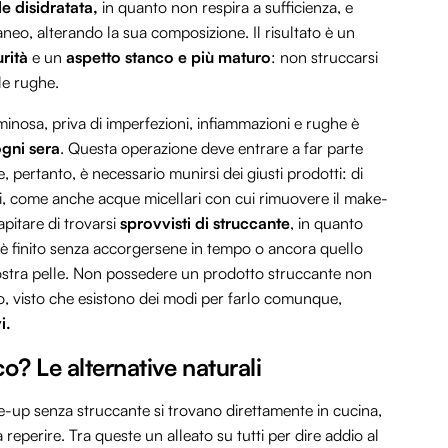
e disidratata,
in quanto non respira a sufficienza, e
neo, alterando la sua composizione. Il risultato è un
rità
e un
aspetto stanco e più maturo
: non struccarsi
le rughe.
minosa, priva di imperfezioni, infiammazioni e rughe è
gni sera
. Questa operazione deve entrare a far parte
e, pertanto, è necessario munirsi dei giusti prodotti: di
i, come anche acque micellari con cui rimuovere il make-
apitare di trovarsi
sprovvisti di struccante
, in quanto
 è finito senza accorgersene in tempo o ancora quello
stra pelle. Non possedere un prodotto struccante non
co, visto che esistono dei modi per farlo comunque,
i.
co? Le alternative naturali
e-up senza struccante si trovano direttamente in cucina,
eperire. Tra queste un alleato su tutti per dire addio al