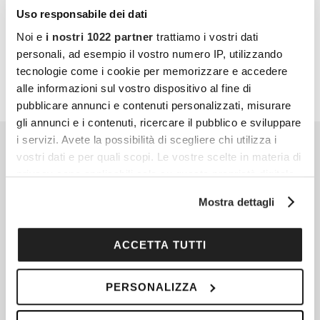
Uso responsabile dei dati
PARTECIPA ANCHE TU
Noi e
i nostri 1022 partner
trattiamo i vostri dati
personali, ad esempio il vostro numero IP, utilizzando
tecnologie come i cookie per memorizzare e accedere
alle informazioni sul vostro dispositivo al fine di
pubblicare annunci e contenuti personalizzati, misurare
gli annunci e i contenuti, ricercare il pubblico e sviluppare
i servizi. Avete la possibilità di scegliere chi utilizza i
vostri dati e per quali scopi. Le vostre scelte in materia di
privacy sono applicabili solo su questa proprietà digitale
in cui avete effettuato le vostre scelte. È possibile
Mostra dettagli
modificare o revocare il proprio consenso in qualsiasi
momento dalla Dichiarazione sui cookie o facendo clic
sull'icona di attivazione della privacy.
ACCETTA TUTTI
Con il tuo consenso, vorremmo anche:
PERSONALIZZA
raccogliere informazioni sulla tua posizione
geografica, con un'approssimazione di qualche