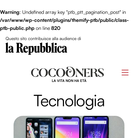
Close Me
Warning
: Undefined array key "ptb_ptt_pagination_post" in
/var/www/wp-content/plugins/themify-ptb/public/class-
ptb-public.php
on line
820
Questo sito contribuisce alla audience di
Skip
to
Men
content
LA VITA NON HA ETÀ
Tecnologia