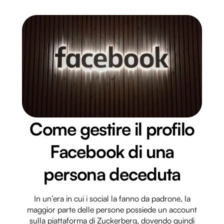
Utilizziamo i cookie per personalizzare contenuti ed
annunci, per fornire funzionalità dei social media e per
analizzare il nostro traffico. Condividiamo inoltre
informazioni sul modo in cui utilizzi il nostro sito con i
nostri partner che si occupano di analisi dei dati web,
pubblicità e social media, i quali potrebbero combinarle
con altre informazioni che hai fornito loro o che hanno
raccolto dal tuo utilizzo dei loro servizi.
Come gestire il profilo
Facebook di una
persona deceduta
In un’era in cui i social la fanno da padrone, la
maggior parte delle persone possiede un account
sulla piattaforma di Zuckerberg, dovendo quindi