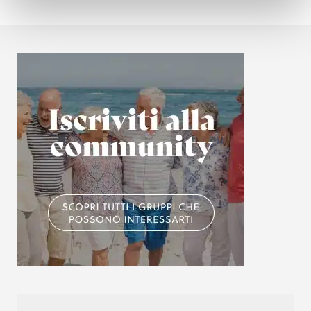
(impronte digitali).
Approfondisci come vengono elaborati i tuoi dati personali
e imposta le tue preferenze nella
sezione dettagli
. Puoi
modificare o ritirare il tuo consenso in qualsiasi momento
dalla Dichiarazione sui cookie.
Utilizziamo i cookie per personalizzare contenuti ed
annunci, per fornire funzionalità dei social media e per
analizzare il nostro traffico. Condividiamo inoltre
informazioni sul modo in cui utilizzi il nostro sito con i
nostri partner che si occupano di analisi dei dati web,
pubblicità e social media, i quali potrebbero combinarle
con altre informazioni che hai fornito loro o che hanno
raccolto dal tuo utilizzo dei loro servizi.