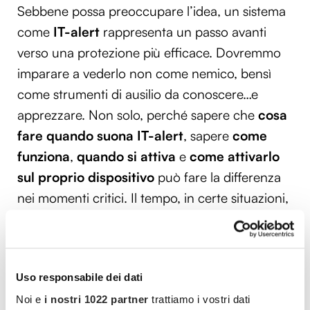
Sebbene possa preoccupare l’idea, un sistema
come
IT-alert
rappresenta un passo avanti
verso una protezione più efficace. Dovremmo
imparare a vederlo non come nemico, bensì
come strumenti di ausilio da conoscere…e
apprezzare. Non solo, perché sapere che
cosa
fare quando suona IT-alert
, sapere
come
funziona
,
quando si attiva
e
come attivarlo
sul proprio dispositivo
può fare la differenza
nei momenti critici. Il tempo, in certe situazioni,
vale la vita.
Quindi niente panico al sentire quel suono
potente: è il segnale che qualcuno ci sta
Uso responsabile dei dati
avvisando e, anche se con un po’ di rumore, sta
Noi e
i nostri 1022 partner
trattiamo i vostri dati