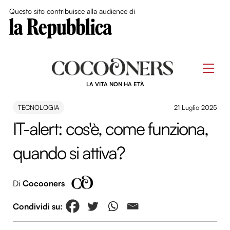
Close Me
Questo sito contribuisce alla audience di
Skip
to
Men
content
LA VITA NON HA ETÀ
TECNOLOGIA
21 Luglio 2025
IT-alert: cos'è, come funziona,
quando si attiva?
Di
Cocooners