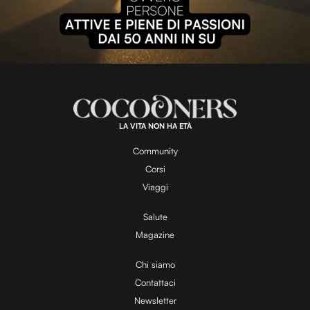
P
l
L
U
o
n
a
m
d
u
e
t
a
d
e
:
1
0
0
.
LA VITA NON HA ETÀ
0
y
0
%
Community
Corsi
V
Viaggi
Salute
Magazine
i
Chi siamo
Contattaci
d
Newsletter