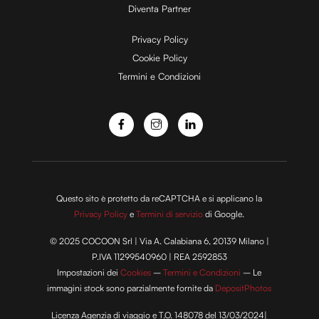
Diventa Partner
e
Privacy Policy
Cookie Policy
Termini e Condizioni
o
Questo sito è protetto da reCAPTCHA e si applicano la
Privacy Policy
e
Termini di servizio
di Google.
© 2025 COCOON Srl | Via A. Calabiana 6, 20139 Milano |
P.IVA 11299540960 | REA 2592853
Impostazioni dei
Cookies
–
Termini e Condizioni
– Le
immagini stock sono parzialmente fornite da
DepositPhotos
Licenza Agenzia di viaggio e T.O. 148078 del 13/03/2024|