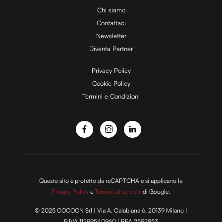
Chi siamo
Contattaci
d
Newsletter
Diventa Partner
e
Privacy Policy
Cookie Policy
Termini e Condizioni
o
Questo sito è protetto da reCAPTCHA e si applicano la
Privacy Policy
e
Termini di servizio
di Google.
© 2025 COCOON Srl | Via A. Calabiana 6, 20139 Milano |
P.IVA 11299540960 | REA 2592853