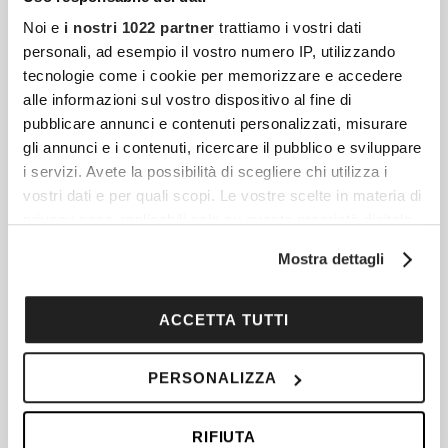
Noi e
i nostri 1022 partner
trattiamo i vostri dati
personali, ad esempio il vostro numero IP, utilizzando
Articoli più recenti
tecnologie come i cookie per memorizzare e accedere
alle informazioni sul vostro dispositivo al fine di
pubblicare annunci e contenuti personalizzati, misurare
Come Cambiare La Dimensione Del Testo Sullo
gli annunci e i contenuti, ricercare il pubblico e sviluppare
Smartphone
i servizi. Avete la possibilità di scegliere chi utilizza i
Leggere sullo smartphone a volte può
vostri dati e per quali scopi. Le vostre scelte in materia di
privacy sono applicabili solo su questa proprietà digitale
essere difficile se il testo è troppo piccolo.
in cui avete effettuato le vostre scelte. È possibile
Per fortuna, tutti i telefoni moderni
Mostra dettagli
modificare o revocare il proprio consenso in qualsiasi
permettono di cambiare la dimensione
momento dalla Dichiarazione sui cookie o facendo clic
sull'icona di attivazione della privacy.
ACCETTA TUTTI
Come Trasferire Foto Da Telefono A Computer In
Con il tuo consenso, vorremmo anche:
PERSONALIZZA
Modo Semplice
raccogliere informazioni sulla tua posizione
geografica, con un'approssimazione di qualche
Viviamo in un mondo sempre più connesso,
RIFIUTA
metro,