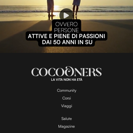
P
l
L
U
o
n
a
m
d
u
e
t
a
d
e
:
1
0
0
.
LA VITA NON HA ETÀ
0
y
0
%
Community
Corsi
V
Viaggi
Salute
Magazine
i