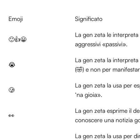
Emoji
Significato
La gen zeta le interpreta
🙂👍😀
aggressivi «passivi».
La gen zeta la interpret
😭
(🤣) e non per manifesta
La gen zeta la usa per e
🥲
‘na gioia».
La gen zeta esprime il de
👀
conoscere una notizia go
La gen zeta la usa per d