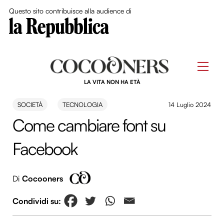
Close Me
Questo sito contribuisce alla audience di
Skip
to
Men
content
LA VITA NON HA ETÀ
SOCIETÀ
TECNOLOGIA
14 Luglio 2024
Come cambiare font su
Facebook
Di
Cocooners