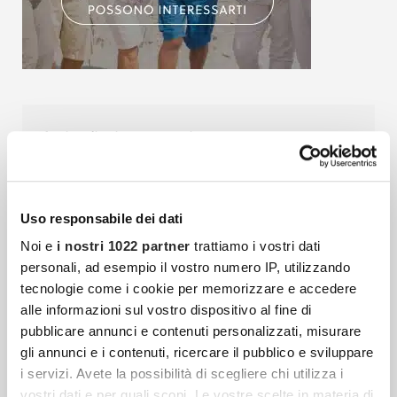
Articoli più recenti
Cocooners Club: Diventa Protagonista Della
Community Che Sta Cambiando Il Modo Di
Uso responsabile dei dati
Vivere Dopo I 55 Anni
Noi e
i nostri 1022 partner
trattiamo i vostri dati
C’è un momento, nella vita di ogni
personali, ad esempio il vostro numero IP, utilizzando
tecnologie come i cookie per memorizzare e accedere
community, in cui non basta più crescere:
alle informazioni sul vostro dispositivo al fine di
bisogna fare un passo in avanti. Cocooners
pubblicare annunci e contenuti personalizzati, misurare
è nata con un’idea
gli annunci e i contenuti, ricercare il pubblico e sviluppare
i servizi. Avete la possibilità di scegliere chi utilizza i
vostri dati e per quali scopi. Le vostre scelte in materia di