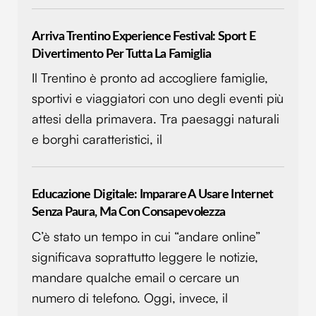
Utilizziamo i cookie per personalizzare contenuti ed
annunci, per fornire funzionalità dei social media e per
Arriva Trentino Experience Festival: Sport E
analizzare il nostro traffico. Condividiamo inoltre
Divertimento Per Tutta La Famiglia
informazioni sul modo in cui utilizzi il nostro sito con i
Il Trentino è pronto ad accogliere famiglie,
nostri partner che si occupano di analisi dei dati web,
pubblicità e social media, i quali potrebbero combinarle
sportivi e viaggiatori con uno degli eventi più
con altre informazioni che hai fornito loro o che hanno
attesi della primavera. Tra paesaggi naturali
raccolto dal tuo utilizzo dei loro servizi.
e borghi caratteristici, il
Educazione Digitale: Imparare A Usare Internet
Senza Paura, Ma Con Consapevolezza
C’è stato un tempo in cui “andare online”
significava soprattutto leggere le notizie,
mandare qualche email o cercare un
numero di telefono. Oggi, invece, il