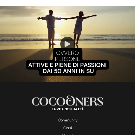
P
l
L
U
o
n
a
m
d
u
e
t
a
d
e
:
1
0
0
.
LA VITA NON HA ETÀ
0
y
0
%
Community
Corsi