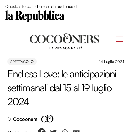
Close Me
Questo sito contribuisce alla audience di
Skip
to
Men
content
LA VITA NON HA ETÀ
SPETTACOLO
14 Luglio 2024
Endless Love: le anticipazioni
settimanali dal 15 al 19 luglio
2024
Di
Cocooners