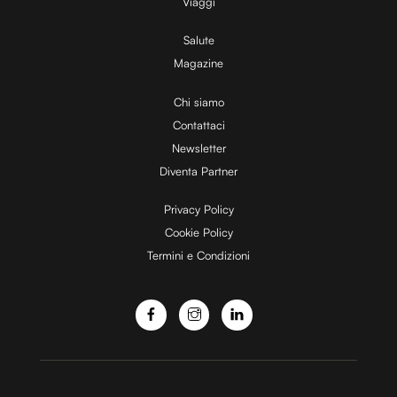
V
Viaggi
Salute
Magazine
i
Chi siamo
Contattaci
d
Newsletter
Diventa Partner
e
Privacy Policy
Cookie Policy
Termini e Condizioni
o