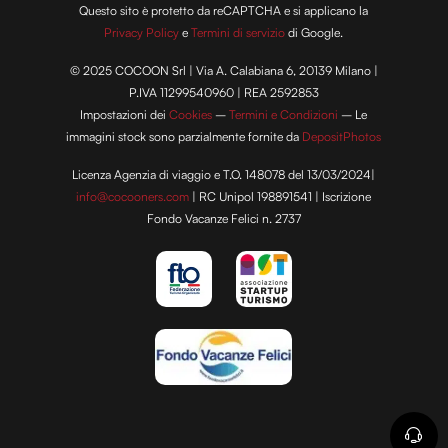
Questo sito è protetto da reCAPTCHA e si applicano la
Privacy Policy
e
Termini di servizio
di Google.
© 2025 COCOON Srl | Via A. Calabiana 6, 20139 Milano |
P.IVA 11299540960 | REA 2592853
Impostazioni dei
Cookies
–
Termini e Condizioni
– Le
immagini stock sono parzialmente fornite da
DepositPhotos
Licenza Agenzia di viaggio e T.O. 148078 del 13/03/2024|
info@cocooners.com
| RC Unipol 198891541 | Iscrizione
Fondo Vacanze Felici n. 2737