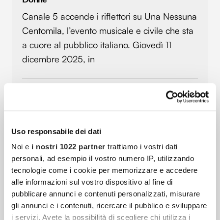
Canale 5 accende i riflettori su Una Nessuna
Centomila, l’evento musicale e civile che sta
a cuore al pubblico italiano. Giovedì 11
dicembre 2025, in
Addio A Sophie Kinsella: L’autrice Di “I Love
Shopping” Si È Spenta All’età Di 55 Anni
Dalla sua penna è nato l’iconico romanzo “I
Uso responsabile dei dati
love shopping“, che ha conquistato il mondo
Noi e
i nostri 1022 partner
trattiamo i vostri dati
grazie alle avventure di Rebecca
personali, ad esempio il vostro numero IP, utilizzando
Bloomwood, la protagonista di questa
tecnologie come i cookie per memorizzare e accedere
alle informazioni sul vostro dispositivo al fine di
pubblicare annunci e contenuti personalizzati, misurare
gli annunci e i contenuti, ricercare il pubblico e sviluppare
Roberto Benigni Torna In Tv Con “Pietro Un
i servizi. Avete la possibilità di scegliere chi utilizza i