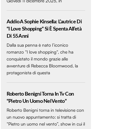
Giovedì 11 dicembre 2025, in
Addio A Sophie Kinsella: L’autrice Di
“I Love Shopping” Si È Spenta All’età
Di 55 Anni
Dalla sua penna è nato l’iconico
romanzo “I love shopping“, che ha
conquistato il mondo grazie alle
avventure di Rebecca Bloomwood, la
protagonista di questa
Roberto Benigni Torna In Tv Con
“Pietro Un Uomo Nel Vento”
Roberto Benigni torna in televisione con
un nuovo appuntamento: si tratta di
“Pietro un uomo nel vento”, show in cui il