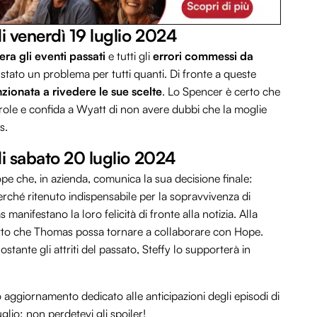
di venerdì 19 luglio 2024
era gli eventi passati
e tutti gli
errori commessi da
stato un problema per tutti quanti. Di fronte a queste
ionata a rivedere le sue scelte
. Lo Spencer è certo che
arole e confida a Wyatt di non avere dubbi che la moglie
s.
 di sabato 20 luglio 2024
ope che, in azienda, comunica la sua decisione finale:
erché ritenuto indispensabile per la sopravvivenza di
manifestano la loro felicità di fronte alla notizia. Alla
fatto che Thomas possa tornare a collaborare con Hope.
stante gli attriti del passato, Steffy lo supporterà in
 aggiornamento dedicato alle anticipazioni degli episodi di
glio: non perdetevi gli spoiler!