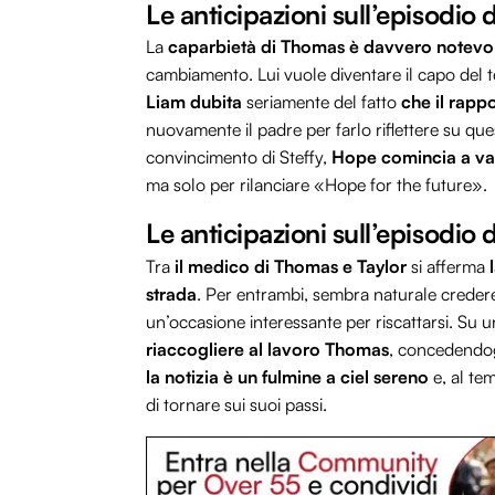
Le anticipazioni sull’episodio 
La
caparbietà di Thomas è davvero notevo
cambiamento. Lui vuole diventare il capo del team
Liam dubita
seriamente del fatto
che il rappo
nuovamente il padre per farlo riflettere su que
convincimento di Steffy,
Hope comincia a val
ma solo per rilanciare «Hope for the future».
Le anticipazioni sull’episodio 
Tra
il medico di Thomas e Taylor
si afferma
strada
. Per entrambi, sembra naturale credere 
un’occasione interessante per riscattarsi. Su u
riaccogliere al lavoro Thomas
, concedendogli
la notizia è un fulmine a ciel sereno
e, al te
di tornare sui suoi passi.