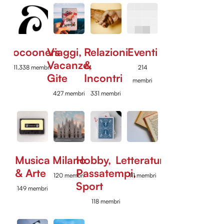
Cocooners
Viaggi,
Relazioni
Eventi
Vacanze,
&
11.338 membri
214
Gite
Incontri
membri
427 membri
331 membri
Musica
Milano
Hobby,
Letteratura
& Arte
Passatempi,
120 membri
111 membri
Sport
149 membri
118 membri