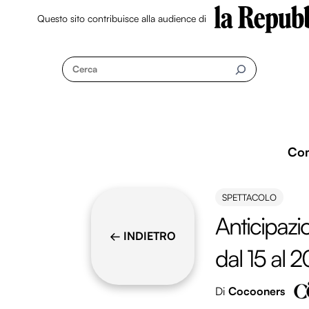
Questo sito contribuisce alla audience di
Skip
to
Cerca
content
Co
SPETTACOLO
Anticipazio
← INDIETRO
dal 15 al 
Di
Cocooners