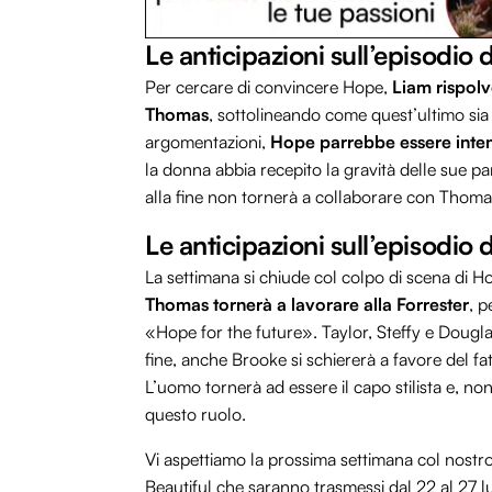
Le anticipazioni sull’episodio 
Per cercare di convincere Hope,
Liam rispolv
Thomas
, sottolineando come quest’ultimo sia 
argomentazioni,
Hope parrebbe essere intenz
la donna abbia recepito la gravità delle sue p
alla fine non tornerà a collaborare con Thoma
Le anticipazioni sull’episodio
La settimana si chiude col colpo di scena di H
Thomas tornerà a lavorare alla Forrester
, p
«Hope for the future». Taylor, Steffy e Douglas 
fine, anche Brooke si schiererà a favore del 
L’uomo tornerà ad essere il capo stilista e, nono
questo ruolo.
Vi aspettiamo la prossima settimana col nostro
Beautiful che saranno trasmessi dal 22 al 27 lu