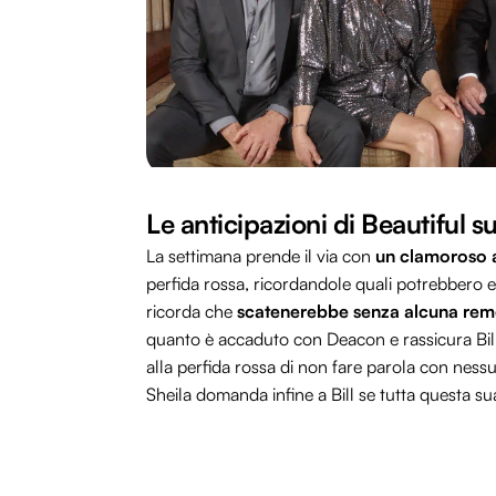
Le anticipazioni di Beautiful s
La settimana prende il via con
un clamoroso al
perfida rossa, ricordandole quali potrebbero 
ricorda che
scatenerebbe senza alcuna remor
quanto è accaduto con Deacon e rassicura Bil
alla perfida rossa di non fare parola con nessu
Sheila domanda infine a Bill se tutta questa sua 