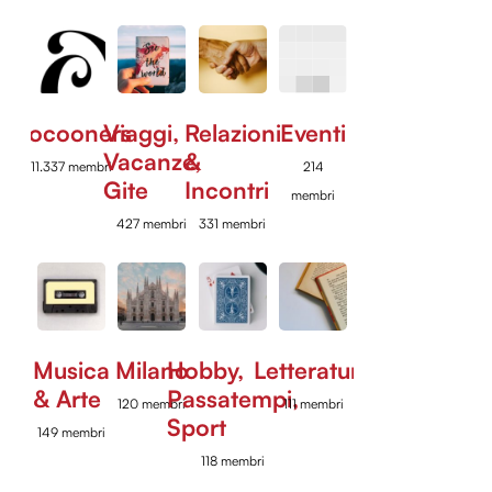
Cocooners
Viaggi,
Relazioni
Eventi
Vacanze,
&
11.337 membri
214
Gite
Incontri
membri
427 membri
331 membri
Musica
Milano
Hobby,
Letteratura
& Arte
Passatempi,
120 membri
111 membri
Sport
149 membri
118 membri