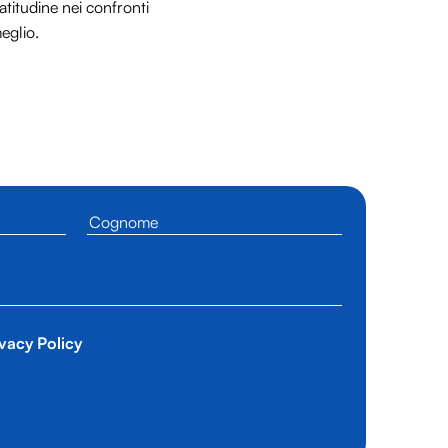
titudine nei confronti
meglio.
vacy Policy