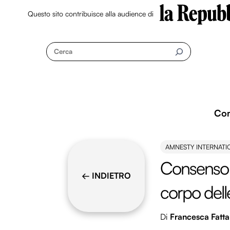
Questo sito contribuisce alla audience di
Skip
to
Cerca
content
Co
AMNESTY INTERNATI
Consenso 
← INDIETRO
corpo del
Di
Francesca Fatta