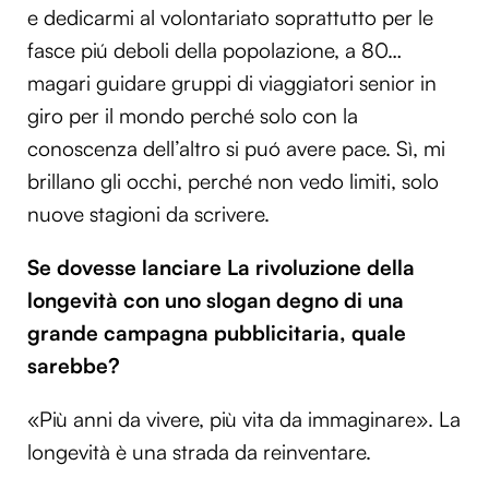
e dedicarmi al volontariato soprattutto per le
Utilizziamo i cookie per personalizzare contenuti ed
fasce piú deboli della popolazione, a 80…
annunci, per fornire funzionalità dei social media e per
magari guidare gruppi di viaggiatori senior in
analizzare il nostro traffico. Condividiamo inoltre
informazioni sul modo in cui utilizzi il nostro sito con i
giro per il mondo perché solo con la
nostri partner che si occupano di analisi dei dati web,
conoscenza dell’altro si puó avere pace. Sì, mi
pubblicità e social media, i quali potrebbero combinarle
brillano gli occhi, perché non vedo limiti, solo
con altre informazioni che hai fornito loro o che hanno
nuove stagioni da scrivere.
raccolto dal tuo utilizzo dei loro servizi.
Se dovesse lanciare La rivoluzione della
longevità con uno slogan degno di una
grande campagna pubblicitaria, quale
sarebbe?
«Più anni da vivere, più vita da immaginare». La
longevità è una strada da reinventare.