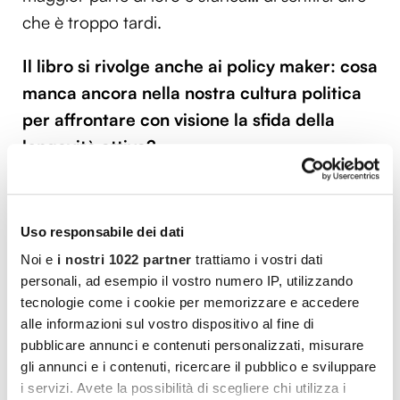
che è troppo tardi.
Il libro si rivolge anche ai policy maker: cosa
manca ancora nella nostra cultura politica
per affrontare con visione la sfida della
longevità attiva?
Manca un’agenda vera. Spesso si ragiona solo
in termini di contenimento dei costi
Uso responsabile dei dati
previdenziali, senza capire che una
Noi e
i nostri 1022 partner
trattiamo i vostri dati
popolazione longeva attiva può essere una leva
personali, ad esempio il vostro numero IP, utilizzando
di crescita. Serve una Longevity Agenda:
tecnologie come i cookie per memorizzare e accedere
investimenti su prevenzione, formazione
alle informazioni sul vostro dispositivo al fine di
pubblicare annunci e contenuti personalizzati, misurare
permanente, flessibilità in uscita e in entrata dal
gli annunci e i contenuti, ricercare il pubblico e sviluppare
lavoro. E serve una nuova narrativa: il futuro
i servizi. Avete la possibilità di scegliere chi utilizza i