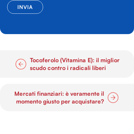
Tocoferolo (Vitamina E): il miglior
scudo contro i radicali liberi
Mercati finanziari: è veramente il
momento giusto per acquistare?