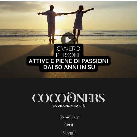
P
l
L
U
o
n
a
m
d
u
e
t
a
d
e
:
1
0
0
.
LA VITA NON HA ETÀ
0
y
0
%
Community
Corsi
Viaggi