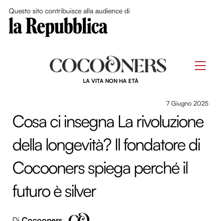
Close Me
Questo sito contribuisce alla audience di
Skip
to
Men
content
LA VITA NON HA ETÀ
7 Giugno 2025
Cosa ci insegna La rivoluzione
della longevità? Il fondatore di
Cocooners spiega perché il
futuro è silver
Di
Cocooners