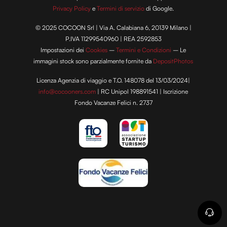
Privacy Policy
e
Termini di servizio
di Google.
© 2025 COCOON Srl | Via A. Calabiana 6, 20139 Milano |
P.IVA 11299540960 | REA 2592853
Impostazioni dei
Cookies
–
Termini e Condizioni
– Le
immagini stock sono parzialmente fornite da
DepositPhotos
Licenza Agenzia di viaggio e T.O. 148078 del 13/03/2024|
info@cocooners.com
| RC Unipol 198891541 | Iscrizione
Fondo Vacanze Felici n. 2737