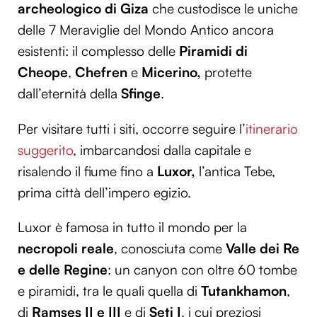
archeologico di Giza
che custodisce le uniche
delle 7 Meraviglie del Mondo Antico ancora
esistenti: il complesso delle
Piramidi di
Cheope
,
Chefren
e
Micerino,
protette
dall’eternità della
Sfinge
.
Per visitare tutti i siti, occorre seguire l’
itinerario
suggerito
, imbarcandosi dalla capitale e
risalendo il fiume fino a
Luxor,
l’antica Tebe,
prima città dell’impero egizio.
Luxor è famosa in tutto il mondo per la
necropoli reale
, conosciuta come
Valle dei Re
e delle Regine
: un canyon con oltre 60 tombe
e piramidi, tra le quali quella di
Tutankhamon
,
di
Ramses II e III
e di
Seti I
, i cui preziosi