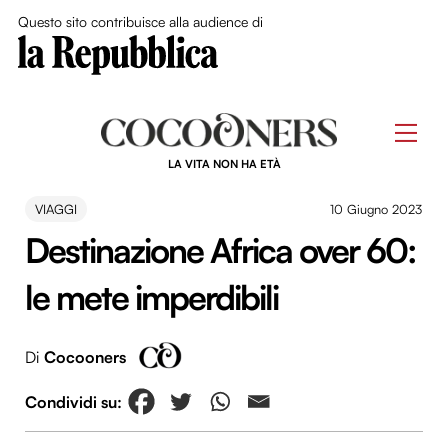
Close Me
Questo sito contribuisce alla audience di
Skip
to
Men
content
LA VITA NON HA ETÀ
VIAGGI
10 Giugno 2023
Destinazione Africa over 60:
le mete imperdibili
Di
Cocooners