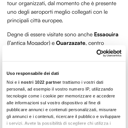
tour organizzati, dal momento che è presente
uno degli aeroporti meglio collegati con le
principali città europee.
Degne di essere visitate sono anche
Essaouira
(l’antica Mogador) e
Ouarzazate
, centro
amministrativo nel quale antico e moderno
convivono perfettamente. La città è stata il
set
cinematografico
prescelto per numerose
Uso responsabile dei dati
scene di film della portata de “Il tè nel deserto”
Noi e
i nostri 1022 partner
trattiamo i vostri dati
e “Il Gladiatore”.
personali, ad esempio il vostro numero IP, utilizzando
tecnologie come i cookie per memorizzare e accedere
Il Marocco travolge, accoglie e coinvolge
,
alle informazioni sul vostro dispositivo al fine di
suscitando emozioni e sensazioni diverse: al di
pubblicare annunci e contenuti personalizzati, misurare
là delle città, il
paesaggio naturale
si staglia in
gli annunci e i contenuti, ricercare il pubblico e sviluppare
i servizi. Avete la possibilità di scegliere chi utilizza i
viste mozzafiato, delle quali sarà possibile