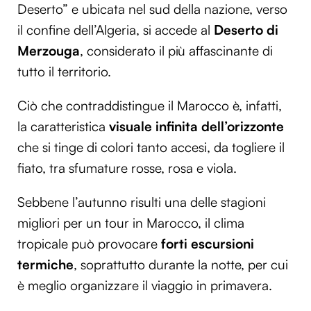
Deserto” e ubicata nel sud della nazione, verso
Utilizziamo i cookie per personalizzare contenuti ed
il confine dell’Algeria, si accede al
Deserto di
annunci, per fornire funzionalità dei social media e per
Merzouga
, considerato il più affascinante di
analizzare il nostro traffico. Condividiamo inoltre
informazioni sul modo in cui utilizzi il nostro sito con i
tutto il territorio.
nostri partner che si occupano di analisi dei dati web,
pubblicità e social media, i quali potrebbero combinarle
Ciò che contraddistingue il Marocco è, infatti,
con altre informazioni che hai fornito loro o che hanno
la caratteristica
visuale infinita dell’orizzonte
raccolto dal tuo utilizzo dei loro servizi.
che si tinge di colori tanto accesi, da togliere il
fiato, tra sfumature rosse, rosa e viola.
Sebbene l’autunno risulti una delle stagioni
migliori per un tour in Marocco, il clima
tropicale può provocare
forti escursioni
termiche
, soprattutto durante la notte, per cui
è meglio organizzare il viaggio in primavera.