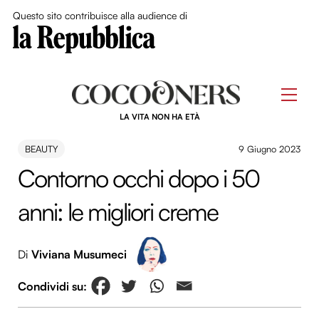
Close Me
Questo sito contribuisce alla audience di
Skip
to
Men
content
LA VITA NON HA ETÀ
BEAUTY
9 Giugno 2023
Contorno occhi dopo i 50
anni: le migliori creme
Di
Viviana Musumeci