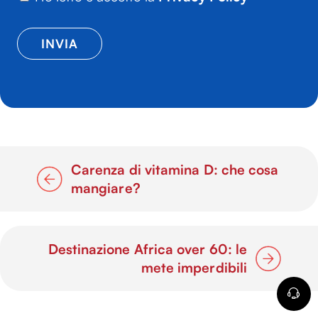
Carenza di vitamina D: che cosa
mangiare?
Destinazione Africa over 60: le
mete imperdibili