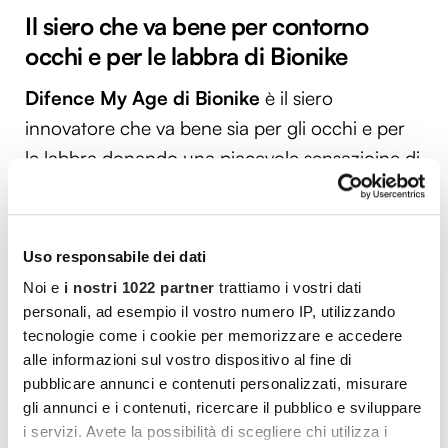
Il siero che va bene per contorno
occhi e per le labbra di Bionike
Difence My Age di Bionike
è il siero
innovatore che va bene sia per gli occhi e per
le labbra donando una piacevole sensazioine di
freschezza e turgore. Formulato con Skin
Resiliency Complex e arricchito con GABA,
cere vegetali e burro di karitè per un’azione
Uso responsabile dei dati
levigante e nutriente. Giorno dopo giorno
Noi e
i nostri 1022 partner
trattiamo i vostri dati
sguardo e contorno labbra appaiono distesi e
personali, ad esempio il vostro numero IP, utilizzando
la pelle più elastica e compatta, come
tecnologie come i cookie per memorizzare e accedere
alle informazioni sul vostro dispositivo al fine di
rinnovata. Prezzo Euro 30,90 15 ml
pubblicare annunci e contenuti personalizzati, misurare
gli annunci e i contenuti, ricercare il pubblico e sviluppare
i servizi. Avete la possibilità di scegliere chi utilizza i