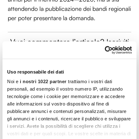
attendendo la pubblicazione dei bandi regionali
per poter presentare la domanda.
Vuoi commentare l’articolo? Iscriviti
alla community e partecipa alla
discussione.
Uso responsabile dei dati
Cocooners è una community che aggrega
Noi e
i nostri 1022 partner
trattiamo i vostri dati
persone appassionate, piene di interessi e
personali, ad esempio il vostro numero IP, utilizzando
gratitudine nei confronti della vita, per offrire
tecnologie come i cookie per memorizzare e accedere
loro esperienze di socialità e risorse per vivere
alle informazioni sul vostro dispositivo al fine di
al meglio.
pubblicare annunci e contenuti personalizzati, misurare
gli annunci e i contenuti, ricercare il pubblico e sviluppare
i servizi. Avete la possibilità di scegliere chi utilizza i
PARTECIPA ANCHE TU
vostri dati e per quali scopi. Le vostre scelte in materia di