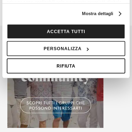
privacy sono applicabili solo su questa proprietà digitale
in cui avete effettuato le vostre scelte. È possibile
Mostra dettagli
modificare o revocare il proprio consenso in qualsiasi
momento dalla Dichiarazione sui cookie o facendo clic
sull'icona di attivazione della privacy.
ACCETTA TUTTI
Con il tuo consenso, vorremmo anche:
PERSONALIZZA
raccogliere informazioni sulla tua posizione
geografica, con un'approssimazione di qualche
RIFIUTA
metro,
Identificare il tuo dispositivo, scansionandolo
attivamente alla ricerca di caratteristiche specifiche
(impronte digitali).
Approfondisci come vengono elaborati i tuoi dati personali
e imposta le tue preferenze nella
sezione dettagli
. Puoi
modificare o ritirare il tuo consenso in qualsiasi momento
dalla Dichiarazione sui cookie.
Utilizziamo i cookie per personalizzare contenuti ed