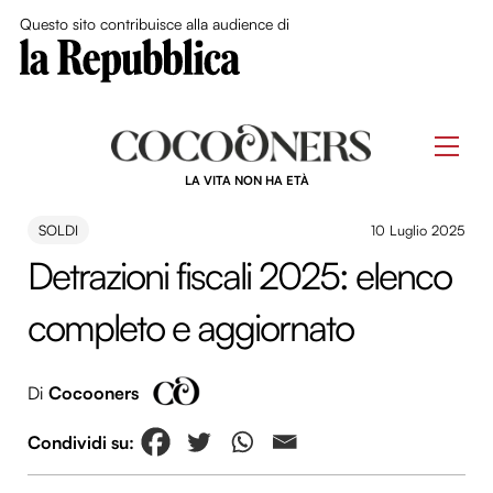
Close Me
Questo sito contribuisce alla audience di
Skip
to
Men
content
LA VITA NON HA ETÀ
SOLDI
10 Luglio 2025
Detrazioni fiscali 2025: elenco
completo e aggiornato
Di
Cocooners