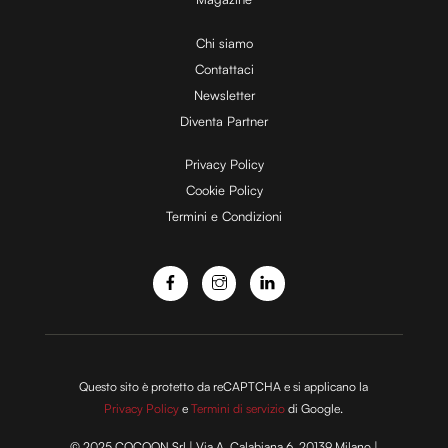
i
Chi siamo
Contattaci
d
Newsletter
Diventa Partner
e
Privacy Policy
Cookie Policy
Termini e Condizioni
o
Questo sito è protetto da reCAPTCHA e si applicano la
Privacy Policy
e
Termini di servizio
di Google.
© 2025 COCOON Srl | Via A. Calabiana 6, 20139 Milano |