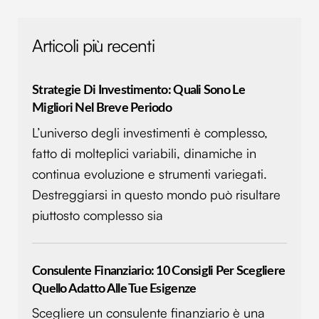
annunci, per fornire funzionalità dei social media e per
analizzare il nostro traffico. Condividiamo inoltre
Articoli più recenti
informazioni sul modo in cui utilizzi il nostro sito con i
nostri partner che si occupano di analisi dei dati web,
pubblicità e social media, i quali potrebbero combinarle
Strategie Di Investimento: Quali Sono Le
con altre informazioni che hai fornito loro o che hanno
Migliori Nel Breve Periodo
raccolto dal tuo utilizzo dei loro servizi.
L’universo degli investimenti è complesso,
fatto di molteplici variabili, dinamiche in
continua evoluzione e strumenti variegati.
Destreggiarsi in questo mondo può risultare
piuttosto complesso sia
Consulente Finanziario: 10 Consigli Per Scegliere
Quello Adatto Alle Tue Esigenze
Scegliere un consulente finanziario è una