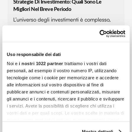
Strategie Di Investimento: Quali Sono Le
Migliori Nel Breve Periodo
L’universo degli investimenti è complesso,
fatto di molteplici variabili, dinamiche in
continua evoluzione e strumenti variegati.
Destreggiarsi in questo mondo può risultare
piuttosto complesso sia
Uso responsabile dei dati
Noi e
i nostri 1022 partner
trattiamo i vostri dati
personali, ad esempio il vostro numero IP, utilizzando
Consulente Finanziario: 10 Consigli Per Scegliere
tecnologie come i cookie per memorizzare e accedere
Quello Adatto Alle Tue Esigenze
alle informazioni sul vostro dispositivo al fine di
pubblicare annunci e contenuti personalizzati, misurare
Scegliere un consulente finanziario è una
gli annunci e i contenuti, ricercare il pubblico e sviluppare
decisione importante. Può aiutarti a gestire i
i servizi. Avete la possibilità di scegliere chi utilizza i
risparmi, pianificare il futuro e prendere
vostri dati e per quali scopi. Le vostre scelte in materia di
decisioni consapevoli. Ma trovare il
privacy sono applicabili solo su questa proprietà digitale
in cui avete effettuato le vostre scelte. È possibile
professionista
Mostra dettagli