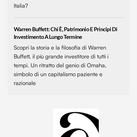
Italia?
informazioni sul modo in cui utilizzi il nostro sito con i
nostri partner che si occupano di analisi dei dati web,
pubblicità e social media, i quali potrebbero combinarle
con altre informazioni che hai fornito loro o che hanno
Warren Buffett: Chi È, Patrimonio E Principi Di
raccolto dal tuo utilizzo dei loro servizi.
Investimento A Lungo Termine
Scopri la storia e la filosofia di Warren
Buffett, il più grande investitore di tutti i
tempi. Un ritratto del genio di Omaha,
simbolo di un capitalismo paziente e
razionale