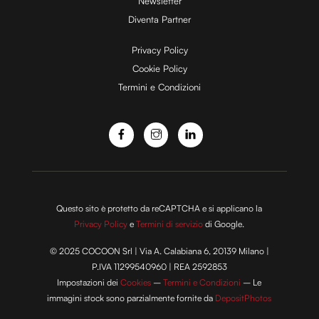
Newsletter
Diventa Partner
e
Privacy Policy
Cookie Policy
Termini e Condizioni
o
Questo sito è protetto da reCAPTCHA e si applicano la
Privacy Policy
e
Termini di servizio
di Google.
© 2025 COCOON Srl | Via A. Calabiana 6, 20139 Milano |
P.IVA 11299540960 | REA 2592853
Impostazioni dei
Cookies
–
Termini e Condizioni
– Le
immagini stock sono parzialmente fornite da
DepositPhotos