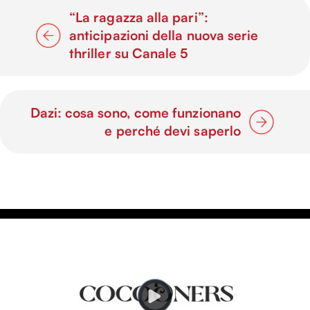
“La ragazza alla pari”:
anticipazioni della nuova serie
thriller su Canale 5
Dazi: cosa sono, come funzionano
e perché devi saperlo
V
i
d
e