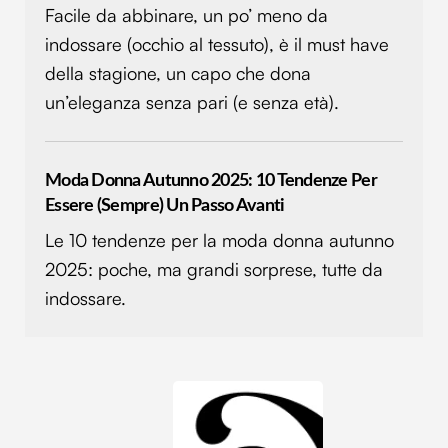
Facile da abbinare, un po’ meno da
nostri partner che si occupano di analisi dei dati web,
indossare (occhio al tessuto), è il must have
pubblicità e social media, i quali potrebbero combinarle
della stagione, un capo che dona
con altre informazioni che hai fornito loro o che hanno
raccolto dal tuo utilizzo dei loro servizi.
un’eleganza senza pari (e senza età).
Moda Donna Autunno 2025: 10 Tendenze Per
Essere (sempre) Un Passo Avanti
Le 10 tendenze per la moda donna autunno
2025: poche, ma grandi sorprese, tutte da
indossare.