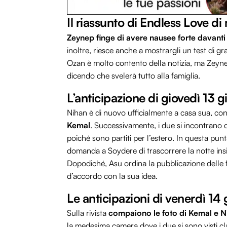
Il riassunto di Endless Love d
Zeynep finge di avere nausee forte davant
inoltre, riesce anche a mostrargli un test di g
Ozan è molto contento della notizia, ma Zeynep
dicendo che svelerà tutto alla famiglia.
L’anticipazione di giovedì 13 
Nihan è di nuovo ufficialmente a casa sua, con
Kemal
. Successivamente, i due si incontrano 
poiché sono partiti per l’estero. In questa punt
domanda a Soydere di trascorrere la notte ins
Dopodiché, Asu ordina la pubblicazione delle f
d’accordo con la sua idea.
Le anticipazioni di venerdì 1
Sulla rivista
compaiono le foto di Kemal e Ni
la medesima camera dove i due si sono visti cl