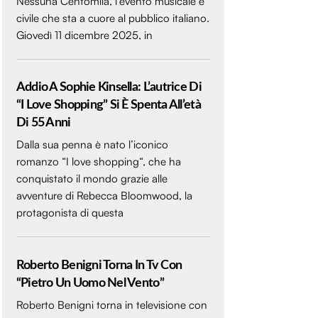
Nessuna Centomila, l’evento musicale e
civile che sta a cuore al pubblico italiano.
Giovedì 11 dicembre 2025, in
Addio A Sophie Kinsella: L’autrice Di
“I Love Shopping” Si È Spenta All’età
Di 55 Anni
Dalla sua penna è nato l’iconico
romanzo “I love shopping“, che ha
conquistato il mondo grazie alle
avventure di Rebecca Bloomwood, la
protagonista di questa
Roberto Benigni Torna In Tv Con
“Pietro Un Uomo Nel Vento”
Roberto Benigni torna in televisione con