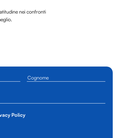
titudine nei confronti
meglio.
vacy Policy