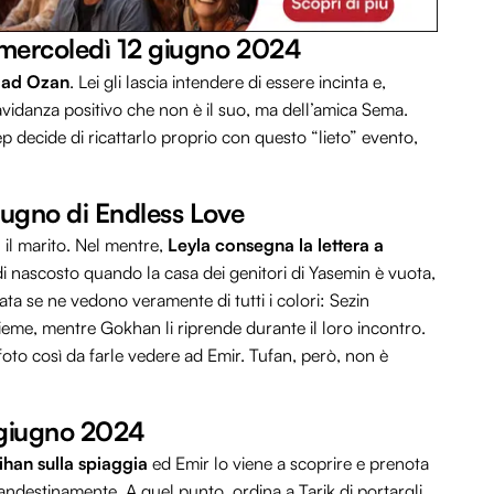
i mercoledì 12 giugno 2024
i ad Ozan
. Lei gli lascia intendere di essere incinta e,
ravidanza positivo che non è il suo, ma dell’amica Sema.
 decide di ricattarlo proprio con questo “lieto” evento,
giugno di Endless Love
 il marito. Nel mentre,
Leyla consegna la lettera a
di nascosto quando la casa dei genitori di Yasemin è vuota,
ata se ne vedono veramente di tutti i colori: Sezin
ieme, mentre Gokhan li riprende durante il loro incontro.
oto così da farle vedere ad Emir. Tufan, però, non è
4 giugno 2024
han sulla spiaggia
ed Emir lo viene a scoprire e prenota
andestinamente. A quel punto, ordina a Tarik di portargli