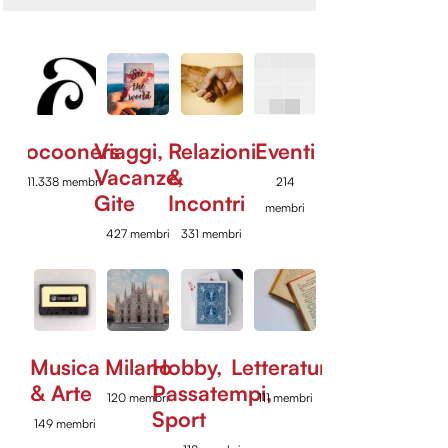
Cocooners
Viaggi,
Relazioni
Eventi
Vacanze,
&
11.338 membri
214
Gite
Incontri
membri
427 membri
331 membri
Musica
Milano
Hobby,
Letteratura
& Arte
Passatempi,
120 membri
111 membri
Sport
149 membri