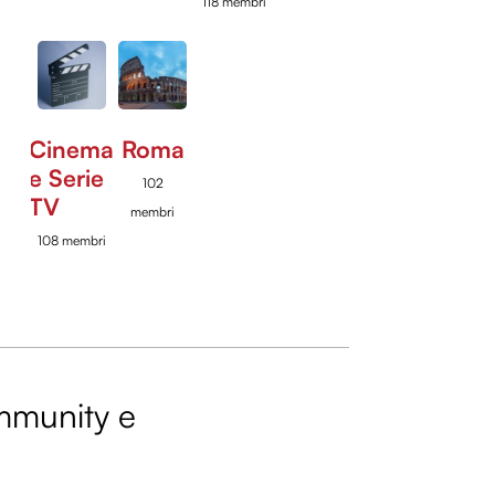
118 membri
Cinema
Roma
e Serie
102
TV
membri
108 membri
ommunity e