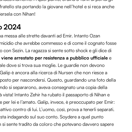
ratello sta portando la giovane nell’hotel e si reca anche
dersela con Nihan!
no 2024
ha messa alle strette davanti ad Emir. Intanto Ozan
l’omicidio che avrebbe commesso e di come il cognato fosse
o con Sezin. La ragazza si sente sotto shock e gli dice di
 viene arrestato per resistenza a pubblico ufficiale
e
dale dove si trova sua moglie. Le guardie non devono
alip è ancora alla ricerca di Nursen che non riesce a
 posto per nascondersi. Questo, guardando una foto della
ando si separarono, aveva consegnato una copia della
ià vista! Intanto Zehir ha rubato il passaporto di Nihan e
ve per lei e l’amato. Galip, invece, è preoccupato per Emir:
tivo contro di lui. L’uomo, così, prova a tenerli separati.
ip sta indagando sul suo conto. Soydere a quel punto
fan si sente tradito da coloro che potevano davvero sapere