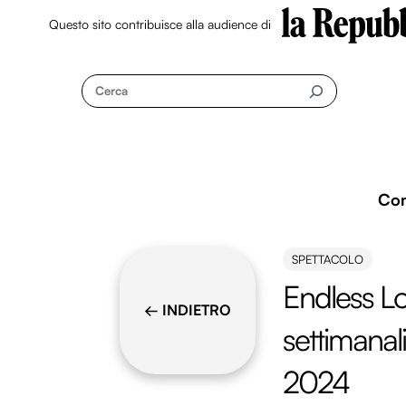
Questo sito contribuisce alla audience di
Skip
to
Cerca
content
Co
SPETTACOLO
Endless Lov
← INDIETRO
settimanali
2024