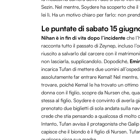
Sezin. Nel mentre, Soydere ha scoperto che il f
lei lì. Ha un motivo chiaro per farlo: non pren
Le puntate di sabato 15 giug
Nihan è in fin di vita dopo l’incidente
che l’
racconta tutto il passato di Zeynep, incluso 
riuscito a salvarlo dal carcere con il matrimoni
non lasciarla, supplicandolo. Dopodiché,
Emir
incarica Tufan di mettere due uomini all’ospe
assolutamente far entrare Kemal! Nel mentre, G
trovare, poiché Kemal le ha trovato un ottimo
donna con il figlio, scopre da Nursen che, qu
stessa al figlio. Soydere è convinto di averla g
prenotato due biglietti di sola andata sulla na
crede che stia pensando a qualcosa di molto cat
Intanto, Tufan avvisa il protagonista che Gal
capisce che il biondo è il figlio di Nursen. Tu
qualcosa circa sua madre.