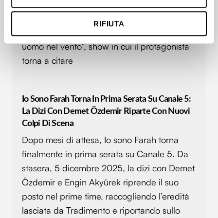
Uomo Nel Vento”
raccogliere informazioni sulla tua posizione
geografica, con un'approssimazione di qualche
Roberto Benigni torna in televisione con un
RIFIUTA
metro,
nuovo appuntamento: si tratta di “Pietro un
Identificare il tuo dispositivo, scansionandolo
uomo nel vento”, show in cui il protagonista
attivamente alla ricerca di caratteristiche specifiche
torna a citare
(impronte digitali).
Approfondisci come vengono elaborati i tuoi dati personali
e imposta le tue preferenze nella
sezione dettagli
. Puoi
modificare o ritirare il tuo consenso in qualsiasi momento
Io Sono Farah Torna In Prima Serata Su Canale 5:
dalla Dichiarazione sui cookie.
La Dizi Con Demet Özdemir Riparte Con Nuovi
Colpi Di Scena
Utilizziamo i cookie per personalizzare contenuti ed
Dopo mesi di attesa, Io sono Farah torna
annunci, per fornire funzionalità dei social media e per
finalmente in prima serata su Canale 5. Da
analizzare il nostro traffico. Condividiamo inoltre
stasera, 5 dicembre 2025, la dizi con Demet
informazioni sul modo in cui utilizzi il nostro sito con i
nostri partner che si occupano di analisi dei dati web,
Özdemir e Engin Akyürek riprende il suo
pubblicità e social media, i quali potrebbero combinarle
posto nel prime time, raccogliendo l’eredità
con altre informazioni che hai fornito loro o che hanno
lasciata da Tradimento e riportando sullo
raccolto dal tuo utilizzo dei loro servizi.