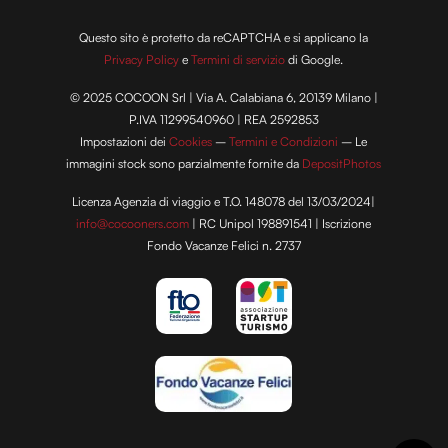
Questo sito è protetto da reCAPTCHA e si applicano la
Privacy Policy
e
Termini di servizio
di Google.
© 2025 COCOON Srl | Via A. Calabiana 6, 20139 Milano |
P.IVA 11299540960 | REA 2592853
Impostazioni dei
Cookies
–
Termini e Condizioni
– Le
immagini stock sono parzialmente fornite da
DepositPhotos
Licenza Agenzia di viaggio e T.O. 148078 del 13/03/2024|
info@cocooners.com
| RC Unipol 198891541 | Iscrizione
Fondo Vacanze Felici n. 2737