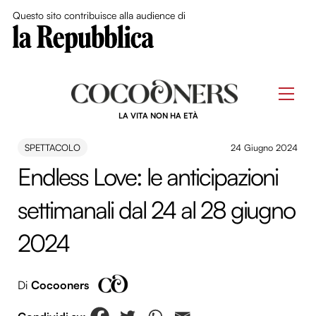
Close Me
Questo sito contribuisce alla audience di
Skip
to
Men
content
LA VITA NON HA ETÀ
SPETTACOLO
24 Giugno 2024
Endless Love: le anticipazioni
settimanali dal 24 al 28 giugno
2024
Di
Cocooners