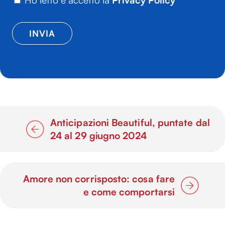
Ho letto e accetto la
Privacy Policy
Anticipazioni Beautiful, puntate dal
24 al 29 giugno 2024
Amore non corrisposto: cosa fare
e come comportarsi