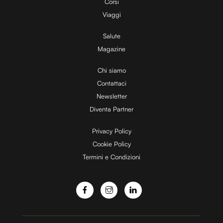
Corsi
V
Viaggi
Salute
Magazine
i
Chi siamo
Contattaci
d
Newsletter
Diventa Partner
e
Privacy Policy
Cookie Policy
Termini e Condizioni
o