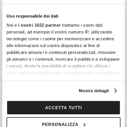
Donne
Canale 5 accende i riflettori su Una Nessuna
Uso responsabile dei dati
Centomila, l’evento musicale e civile che sta
Noi e
i nostri 1022 partner
trattiamo i vostri dati
a cuore al pubblico italiano. Giovedì 11
personali, ad esempio il vostro numero IP, utilizzando
dicembre 2025, in
tecnologie come i cookie per memorizzare e accedere
alle informazioni sul vostro dispositivo al fine di
pubblicare annunci e contenuti personalizzati, misurare
Addio A Sophie Kinsella: L’autrice Di “I Love
gli annunci e i contenuti, ricercare il pubblico e sviluppare
Shopping” Si È Spenta All’età Di 55 Anni
i servizi. Avete la possibilità di scegliere chi utilizza i
vostri dati e per quali scopi. Le vostre scelte in materia di
Dalla sua penna è nato l’iconico romanzo “I
privacy sono applicabili solo su questa proprietà digitale
love shopping“, che ha conquistato il mondo
in cui avete effettuato le vostre scelte. È possibile
grazie alle avventure di Rebecca
Mostra dettagli
modificare o revocare il proprio consenso in qualsiasi
Bloomwood, la protagonista di questa
momento dalla Dichiarazione sui cookie o facendo clic
sull'icona di attivazione della privacy.
ACCETTA TUTTI
Con il tuo consenso, vorremmo anche:
Roberto Benigni Torna In Tv Con “Pietro Un
PERSONALIZZA