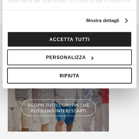
vostri dati e per quali scopi. Le vostre scelte in materia di
privacy sono applicabili solo su questa proprietà digitale
in cui avete effettuato le vostre scelte. È possibile
Mostra dettagli
modificare o revocare il proprio consenso in qualsiasi
momento dalla Dichiarazione sui cookie o facendo clic
sull'icona di attivazione della privacy.
ACCETTA TUTTI
Con il tuo consenso, vorremmo anche:
PERSONALIZZA
raccogliere informazioni sulla tua posizione
geografica, con un'approssimazione di qualche
RIFIUTA
metro,
Identificare il tuo dispositivo, scansionandolo
attivamente alla ricerca di caratteristiche specifiche
(impronte digitali).
Approfondisci come vengono elaborati i tuoi dati personali
e imposta le tue preferenze nella
sezione dettagli
. Puoi
modificare o ritirare il tuo consenso in qualsiasi momento
dalla Dichiarazione sui cookie.