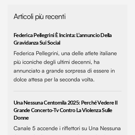
Utilizziamo i cookie per personalizzare contenuti ed
annunci, per fornire funzionalità dei social media e per
Articoli più recenti
analizzare il nostro traffico. Condividiamo inoltre
informazioni sul modo in cui utilizzi il nostro sito con i
nostri partner che si occupano di analisi dei dati web,
Federica Pellegrini È Incinta: L’annuncio Della
pubblicità e social media, i quali potrebbero combinarle
Gravidanza Sui Social
con altre informazioni che hai fornito loro o che hanno
Federica Pellegrini, una delle atlete italiane
raccolto dal tuo utilizzo dei loro servizi.
più iconiche degli ultimi decenni, ha
annunciato a grande sorpresa di essere in
dolce attesa per la seconda volta.
Una Nessuna Centomila 2025: Perché Vedere Il
Grande Concerto-Tv Contro La Violenza Sulle
Donne
Canale 5 accende i riflettori su Una Nessuna