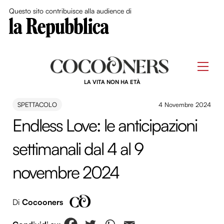
Close Me
Questo sito contribuisce alla audience di
Skip
to
Men
content
LA VITA NON HA ETÀ
SPETTACOLO
4 Novembre 2024
Endless Love: le anticipazioni
settimanali dal 4 al 9
novembre 2024
Di
Cocooners