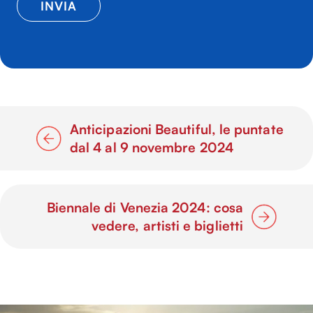
Anticipazioni Beautiful, le puntate
dal 4 al 9 novembre 2024
Biennale di Venezia 2024: cosa
vedere, artisti e biglietti