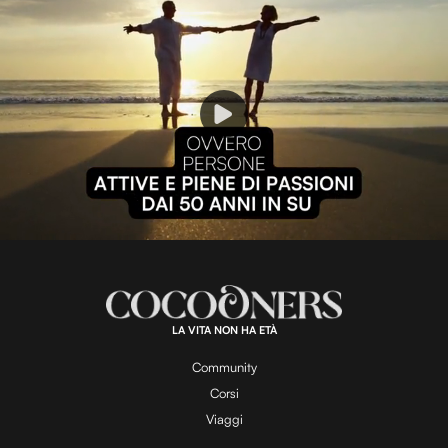
P
l
L
U
o
n
a
m
d
u
e
t
a
d
e
:
1
0
0
.
LA VITA NON HA ETÀ
0
y
0
%
Community
Corsi
V
Viaggi