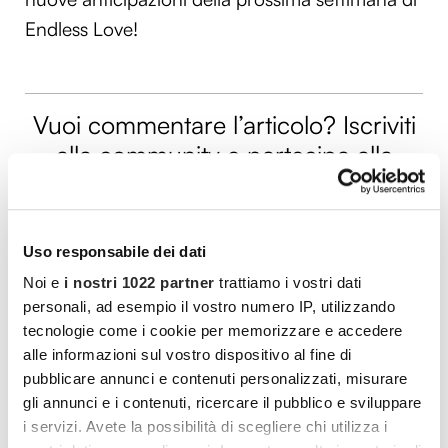
Endless Love!
Vuoi commentare l’articolo? Iscriviti
alla community e partecipa alla
discussione.
Cocooners è una community che aggrega
Uso responsabile dei dati
persone appassionate, piene di interessi e
Noi e
i nostri 1022 partner
trattiamo i vostri dati
gratitudine nei confronti della vita, per offrire
personali, ad esempio il vostro numero IP, utilizzando
loro esperienze di socialità e risorse per vivere
tecnologie come i cookie per memorizzare e accedere
al meglio.
alle informazioni sul vostro dispositivo al fine di
pubblicare annunci e contenuti personalizzati, misurare
PARTECIPA ANCHE TU
gli annunci e i contenuti, ricercare il pubblico e sviluppare
i servizi. Avete la possibilità di scegliere chi utilizza i