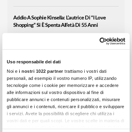
Addio A Sophie Kinsella: L’autrice Di “I Love
Shopping” Si È Spenta All’età Di 55 Anni
Dalla sua penna è nato l’iconico romanzo “I
love shopping“, che ha conquistato il mondo
grazie alle avventure di Rebecca
Bloomwood, la protagonista di questa
Uso responsabile dei dati
Noi e
i nostri 1022 partner
trattiamo i vostri dati
personali, ad esempio il vostro numero IP, utilizzando
Roberto Benigni Torna In Tv Con “Pietro Un
tecnologie come i cookie per memorizzare e accedere
Uomo Nel Vento”
alle informazioni sul vostro dispositivo al fine di
pubblicare annunci e contenuti personalizzati, misurare
Roberto Benigni torna in televisione con un
gli annunci e i contenuti, ricercare il pubblico e sviluppare
nuovo appuntamento: si tratta di “Pietro un
i servizi. Avete la possibilità di scegliere chi utilizza i
uomo nel vento”, show in cui il protagonista
vostri dati e per quali scopi. Le vostre scelte in materia di
torna a citare
privacy sono applicabili solo su questa proprietà digitale