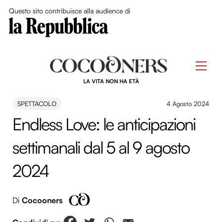
Close Me
Questo sito contribuisce alla audience di
Skip
to
Men
content
LA VITA NON HA ETÀ
SPETTACOLO
4 Agosto 2024
Endless Love: le anticipazioni
settimanali dal 5 al 9 agosto
2024
Di
Cocooners