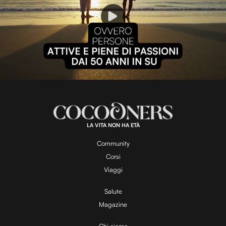
P
l
L
U
o
n
a
m
d
u
e
t
a
d
e
:
1
0
0
.
LA VITA NON HA ETÀ
0
y
0
%
Community
Corsi
V
Viaggi
Salute
Magazine
i