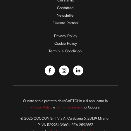
Chi siamo
Contattaci
d
Newsletter
Diventa Partner
e
Privacy Policy
Cookie Policy
Termini e Condizioni
o
Questo sito è protetto da reCAPTCHA e si applicano la
Privacy Policy
e
Termini di servizio
di Google.
© 2025 COCOON Srl | Via A. Calabiana 6, 20139 Milano |
P.IVA 11299540960 | REA 2592853