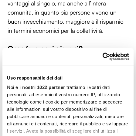
vantaggi al singolo, ma anche all’intera
comunità, in quanto più persone vivono un
buon invecchiamento, maggiore è il risparmio
in termini economici per la collettività.
Cosa fare per i giovani?
Il primo problema che si evidenzia è la difficoltà
dei giovani a rendersi indipendenti dalla
Uso responsabile dei dati
famiglia di origine. E’ fondamentale perciò
Noi e
i nostri 1022 partner
trattiamo i vostri dati
favorire un passaggio rapido tra la scuola ed il
personali, ad esempio il vostro numero IP, utilizzando
mondo del lavoro, facilitando un’occupazione
tecnologie come i cookie per memorizzare e accedere
di qualità, che permetta al giovane di sviluppare
alle informazioni sul vostro dispositivo al fine di
il proprio potenziale e di acquisire abilità e
pubblicare annunci e contenuti personalizzati, misurare
gli annunci e i contenuti, ricercare il pubblico e sviluppare
competenze, poi spendibili sul mercato del
i servizi. Avete la possibilità di scegliere chi utilizza i
lavoro.