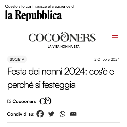
Close Me
Questo sito contribuisce alla audience di
Skip
to
Men
content
LA VITA NON HA ETÀ
SOCIETÀ
2 Ottobre 2024
Festa dei nonni 2024: cos'è e
perché si festeggia
Di
Cocooners