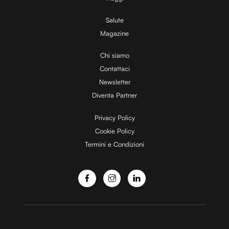
V
n
Salute
g
Magazine
i
T
i
Chi siamo
Contattaci
m
d
Newsletter
e
Diventa Partner
Ã
e
‚
Privacy Policy
Cookie Policy
Termini e Condizioni
o