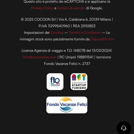
Questo sito è protetto da reCAPTCHA e si applicano la
Privacy Policy
e
Termini di servizio
di Google.
© 2025 COCOON Srl | Via A. Calabiana 6, 20139 Milano |
P.IVA 11299540960 | REA 2592853
Impostazioni dei
Cookies
–
Termini e Condizioni
– Le
immagini stock sono parzialmente fornite da
DepositPhotos
Licenza Agenzia di viaggio e T.O. 148078 del 13/03/2024|
info@cocooners.com
| RC Unipol 198891541 | Iscrizione
Fondo Vacanze Felici n. 2737