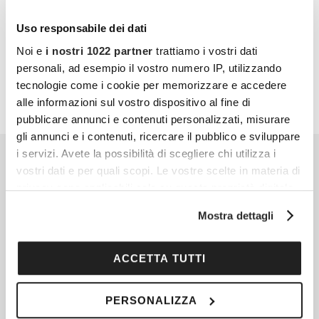
al meglio.
Uso responsabile dei dati
PARTECIPA ANCHE TU
Noi e
i nostri 1022 partner
trattiamo i vostri dati
personali, ad esempio il vostro numero IP, utilizzando
tecnologie come i cookie per memorizzare e accedere
alle informazioni sul vostro dispositivo al fine di
pubblicare annunci e contenuti personalizzati, misurare
gli annunci e i contenuti, ricercare il pubblico e sviluppare
i servizi. Avete la possibilità di scegliere chi utilizza i
vostri dati e per quali scopi. Le vostre scelte in materia di
privacy sono applicabili solo su questa proprietà digitale
in cui avete effettuato le vostre scelte. È possibile
Mostra dettagli
modificare o revocare il proprio consenso in qualsiasi
momento dalla Dichiarazione sui cookie o facendo clic
sull'icona di attivazione della privacy.
ACCETTA TUTTI
Con il tuo consenso, vorremmo anche:
PERSONALIZZA
raccogliere informazioni sulla tua posizione