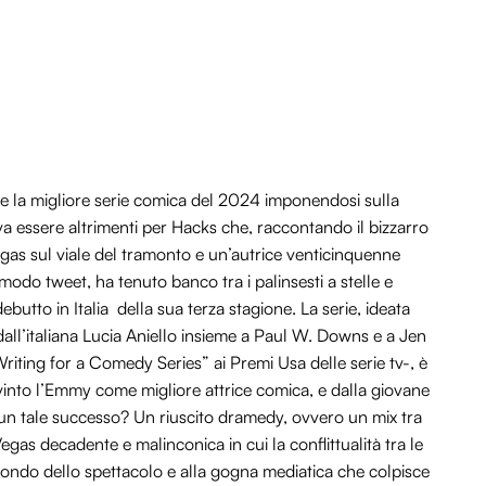
e la migliore serie comica del 2024 imponendosi sulla
va essere altrimenti per Hacks che, raccontando il bizzarro
gas sul viale del tramonto e un’autrice venticinquenne
odo tweet, ha tenuto banco tra i palinsesti a stelle e
ebutto in Italia della sua terza stagione. La serie, ideata
 dall’italiana Lucia Aniello insieme a Paul W. Downs e a Jen
iting for a Comedy Series” ai Premi Usa delle serie tv-, è
vinto l’Emmy come migliore attrice comica, e dalla giovane
 un tale successo? Un riuscito dramedy, ovvero un mix tra
s decadente e malinconica in cui la conflittualità tra le
 mondo dello spettacolo e alla gogna mediatica che colpisce