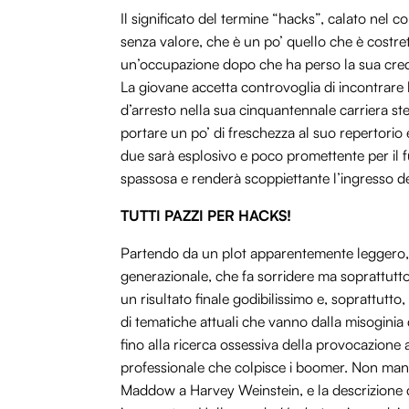
Il significato del termine “hacks”, calato nel co
senza valore, che è un po’ quello che è costrett
un’occupazione dopo che ha perso la sua credibi
La giovane accetta controvoglia di incontrare
d’arresto nella sua cinquantennale carriera stel
portare un po’ di freschezza al suo repertorio 
due sarà esplosivo e poco promettente per il f
spassosa e renderà scoppiettante l’ingresso d
TUTTI PAZZI PER HACKS!
Partendo da un plot apparentemente leggero, 
generazionale, che fa sorridere ma soprattutto 
un risultato finale godibilissimo e, soprattutto, 
di tematiche attuali che vanno dalla misogini
fino alla ricerca ossessiva della provocazione
professionale che colpisce i boomer. Non manc
Maddow a Harvey Weinstein, e la descrizione d