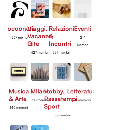
Cocooners
Viaggi,
Relazioni
Eventi
Vacanze,
&
11.337 membri
214
Gite
Incontri
membri
427 membri
331 membri
Musica
Milano
Hobby,
Letteratura
& Arte
Passatempi,
120 membri
111 membri
Sport
149 membri
118 membri