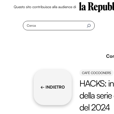
Questo sito contribuisce alla audience di
Skip
to
Cerca
content
Co
CAFÉ COCOONERS
HACKS: in 
← INDIETRO
della seri
del 2024