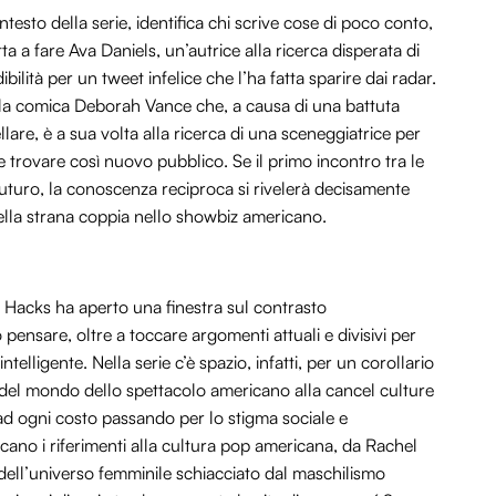
ntesto della serie, identifica chi scrive cose di poco conto,
a a fare Ava Daniels, un’autrice alla ricerca disperata di
lità per un tweet infelice che l’ha fatta sparire dai radar.
 la comica Deborah Vance che, a causa di una battuta
lare, è a sua volta alla ricerca di una sceneggiatrice per
e trovare così nuovo pubblico. Se il primo incontro tra le
uturo, la conoscenza reciproca si rivelerà decisamente
ella strana coppia nello showbiz americano.
Hacks ha aperto una finestra sul contrasto
pensare, oltre a toccare argomenti attuali e divisivi per
intelligente. Nella serie c’è spazio, infatti, per un corollario
a del mondo dello spettacolo americano alla cancel culture
 ad ogni costo passando per lo stigma sociale e
ano i riferimenti alla cultura pop americana, da Rachel
ell’universo femminile schiacciato dal maschilismo