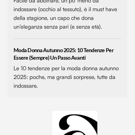
Facile da abbinare, un po’ meno da
informazioni sul modo in cui utilizzi il nostro sito con i
indossare (occhio al tessuto), è il must have
nostri partner che si occupano di analisi dei dati web,
della stagione, un capo che dona
pubblicità e social media, i quali potrebbero combinarle
un’eleganza senza pari (e senza età).
con altre informazioni che hai fornito loro o che hanno
raccolto dal tuo utilizzo dei loro servizi.
Moda Donna Autunno 2025: 10 Tendenze Per
Essere (sempre) Un Passo Avanti
Le 10 tendenze per la moda donna autunno
2025: poche, ma grandi sorprese, tutte da
indossare.