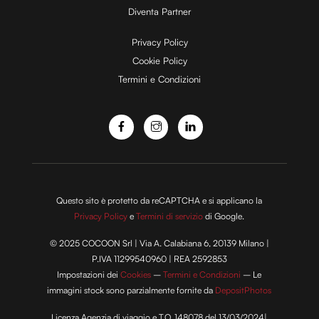
Diventa Partner
e
Privacy Policy
Cookie Policy
Termini e Condizioni
o
Questo sito è protetto da reCAPTCHA e si applicano la
Privacy Policy
e
Termini di servizio
di Google.
© 2025 COCOON Srl | Via A. Calabiana 6, 20139 Milano |
P.IVA 11299540960 | REA 2592853
Impostazioni dei
Cookies
–
Termini e Condizioni
– Le
immagini stock sono parzialmente fornite da
DepositPhotos
Licenza Agenzia di viaggio e T.O. 148078 del 13/03/2024|