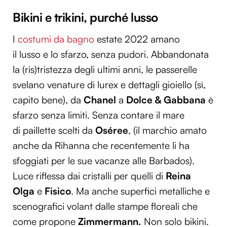
Bikini e trikini, purché lusso
I
costumi da bagno
estate 2022 amano
il lusso e lo sfarzo, senza pudori. Abbandonata
la (ris)tristezza degli ultimi anni, le passerelle
svelano venature di lurex e dettagli gioiello (sì,
capito bene), da
Chanel
a
Dolce & Gabbana
è
sfarzo senza limiti. Senza contare il mare
di paillette scelti da
Oséree
, (il marchio amato
anche da Rihanna che recentemente li ha
sfoggiati per le sue vacanze alle Barbados).
Luce riflessa dai cristalli per quelli di
Reina
Olga
e
Fisico
. Ma anche superfici metalliche e
scenografici volant dalle stampe floreali che
come propone
Zimmermann.
Non solo bikini.