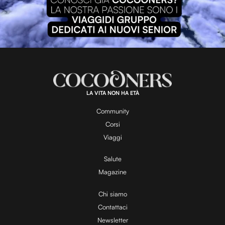
P
l
L
U
o
n
a
m
d
u
e
t
a
d
e
:
8
3
.
4
LA VITA NON HA ETÀ
6
y
%
Community
Corsi
V
Viaggi
Salute
Magazine
i
Chi siamo
Contattaci
d
Newsletter