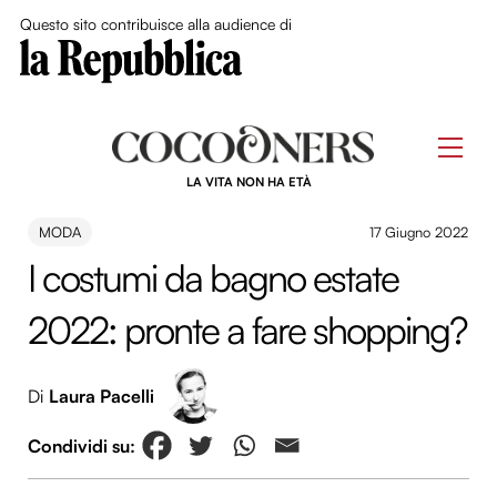
Close Me
Questo sito contribuisce alla audience di
Skip
to
Men
content
LA VITA NON HA ETÀ
MODA
17 Giugno 2022
I costumi da bagno estate
2022: pronte a fare shopping?
Di
Laura Pacelli