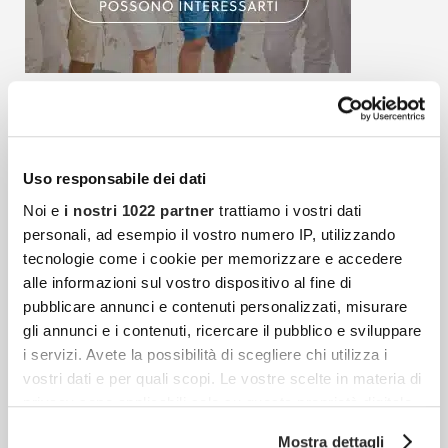
Articoli più recenti
Uso responsabile dei dati
Noi e
i nostri 1022 partner
trattiamo i vostri dati
Le 5 Tendenze Gioiello Per Tutto L’inverno 2025
personali, ad esempio il vostro numero IP, utilizzando
Scopri le tendenze gioiello Autunno/Inverno
tecnologie come i cookie per memorizzare e accedere
2026 e come abbinarle agli outfit: catene,
alle informazioni sul vostro dispositivo al fine di
perle irregolari, spille e amuleti per uno stile
pubblicare annunci e contenuti personalizzati, misurare
gli annunci e i contenuti, ricercare il pubblico e sviluppare
elegante e contemporaneo.
i servizi. Avete la possibilità di scegliere chi utilizza i
vostri dati e per quali scopi. Le vostre scelte in materia di
privacy sono applicabili solo su questa proprietà digitale
Blazer Donna Over 50: Eleganza Senza Età E Stile
in cui avete effettuato le vostre scelte. È possibile
Per Ogni Forma
Mostra dettagli