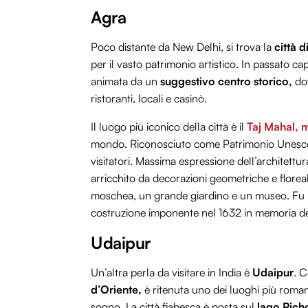
Agra
Poco distante da New Delhi, si trova la
città 
per il vasto patrimonio artistico. In passato c
animata da un
suggestivo centro storico,
dov
ristoranti, locali e casinò.
Il luogo più iconico della città è il
Taj Mahal, 
mondo. Riconosciuto come Patrimonio Unesco, l’
visitatori. Massima espressione dell’architett
arricchito da decorazioni geometriche e florea
moschea, un grande giardino e un museo. Fu 
costruzione imponente nel 1632 in memoria de
Udaipur
Un’altra perla da visitare in India è
Udaipur
. 
d’Oriente,
è ritenuta uno dei luoghi più roman
sogno. La città fiabesca è posta sul
lago Pich