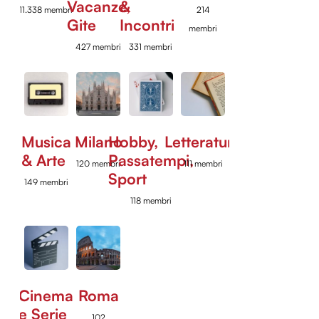
Vacanze,
&
11.338 membri
214
Gite
Incontri
membri
427 membri
331 membri
Musica
Milano
Hobby,
Letteratura
& Arte
Passatempi,
120 membri
111 membri
Sport
149 membri
118 membri
Cinema
Roma
e Serie
102