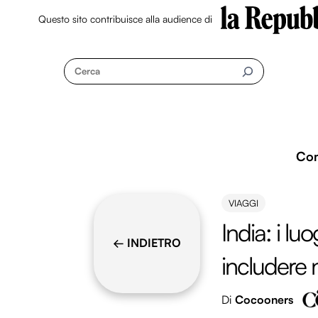
Questo sito contribuisce alla audience di
Skip
to
Cerca
content
Co
VIAGGI
India: i lu
← INDIETRO
includere 
Di
Cocooners