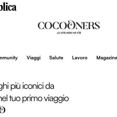
LA VITA NON HA ETÀ
mmunity
Viaggi
Salute
Lavoro
Magazin
oghi più iconici da
nel tuo primo viaggio