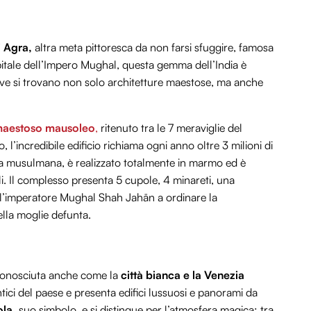
di Agra,
altra meta pittoresca da non farsi sfuggire, famosa
apitale dell’Impero Mughal, questa gemma dell’India è
e si trovano non solo architetture maestose, ma anche
maestoso mausoleo
,
ritenuto tra le 7 meraviglie del
incredibile edificio richiama ogni anno oltre 3 milioni di
ura musulmana, è realizzato totalmente in marmo ed è
li. Il complesso presenta 5 cupole, 4 minareti, una
l’imperatore Mughal Shah Jahān a ordinare la
lla moglie defunta.
Conosciuta anche come la
città bianca e la Venezia
tici del paese e presenta edifici lussuosi e panorami da
ola,
suo simbolo, e si distingue per l’atmosfera magica: tra