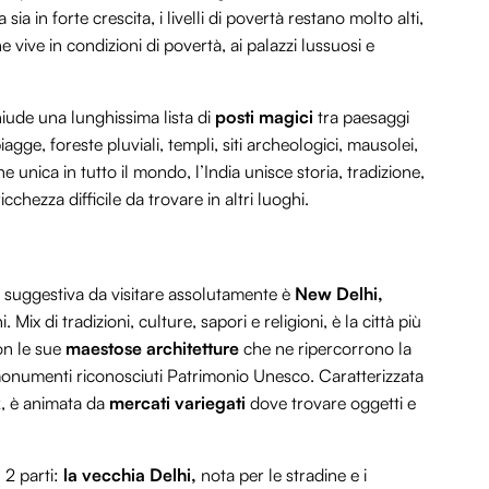
a in forte crescita, i livelli di povertà restano molto alti,
e vive in condizioni di povertà, ai palazzi lussuosi e
iude una lunghissima lista di
posti magici
tra paesaggi
agge, foreste pluviali, templi, siti archeologici, mausolei,
e unica in tutto il mondo, l’India unisce storia, tradizione,
cchezza difficile da trovare in altri luoghi.
e suggestiva da visitare assolutamente è
New Delhi,
 Mix di tradizioni, culture, sapori e religioni, è la città più
on le sue
maestose architetture
che ne ripercorrono la
e i monumenti riconosciuti Patrimonio Unesco. Caratterizzata
uk, è animata da
mercati variegati
dove trovare oggetti e
 2 parti:
la vecchia Delhi,
nota per le stradine e i